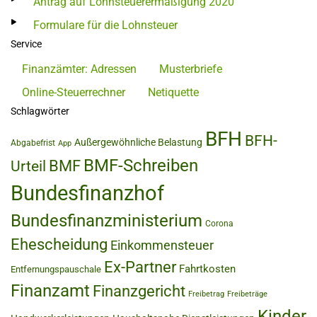
Antrag auf Lohnsteuerermäßigung 2020
Formulare für die Lohnsteuer
Service
Finanzämter: Adressen
Musterbriefe
Online-Steuerrechner
Netiquette
Schlagwörter
BFH
BFH-
Außergewöhnliche Belastung
Abgabefrist
App
BMF-Schreiben
BMF
Urteil
Bundesfinanzhof
Bundesfinanzministerium
Corona
Ehescheidung
Einkommensteuer
Ex-Partner
Fahrtkosten
Entfernungspauschale
Finanzamt
Finanzgericht
Freibetrag
Freibeträge
Kinder