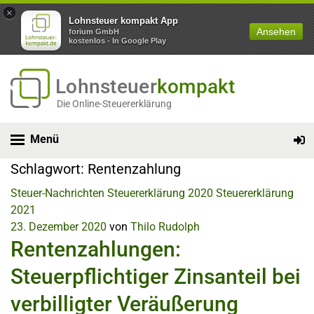
×
Lohnsteuer kompakt App
Ansehen
forium GmbH
kostenlos - In Google Play
Lohnsteuer
kompakt
Die Online-Steuererklärung
Menü
Schlagwort:
Rentenzahlung
Steuer-Nachrichten
Steuererklärung 2020
Steuererklärung
2021
23. Dezember 2020
von
Thilo Rudolph
Rentenzahlungen:
Steuerpflichtiger Zinsanteil bei
verbilligter Veräußerung