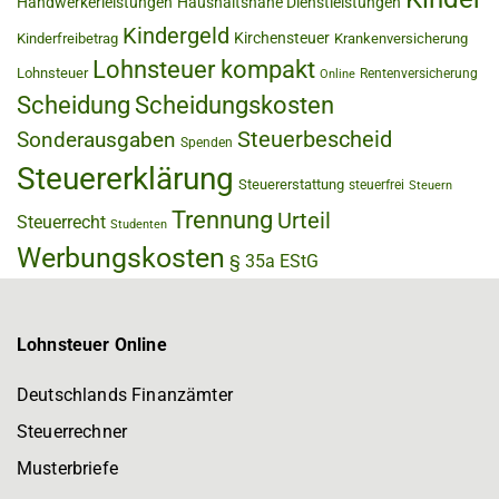
Handwerkerleistungen
Haushaltsnahe Dienstleistungen
Kindergeld
Kirchensteuer
Kinderfreibetrag
Krankenversicherung
Lohnsteuer kompakt
Lohnsteuer
Rentenversicherung
Online
Scheidung
Scheidungskosten
Steuerbescheid
Sonderausgaben
Spenden
Steuererklärung
Steuererstattung
steuerfrei
Steuern
Trennung
Urteil
Steuerrecht
Studenten
Werbungskosten
§ 35a EStG
Lohnsteuer Online
Deutschlands Finanzämter
Steuerrechner
Musterbriefe