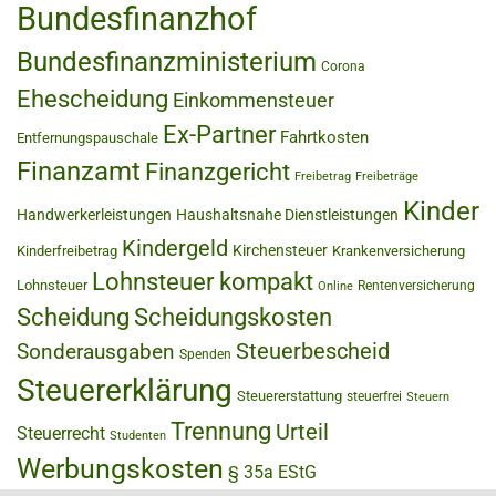
Bundesfinanzhof
Bundesfinanzministerium
Corona
Ehescheidung
Einkommensteuer
Ex-Partner
Fahrtkosten
Entfernungspauschale
Finanzamt
Finanzgericht
Freibetrag
Freibeträge
Kinder
Handwerkerleistungen
Haushaltsnahe Dienstleistungen
Kindergeld
Kirchensteuer
Kinderfreibetrag
Krankenversicherung
Lohnsteuer kompakt
Lohnsteuer
Rentenversicherung
Online
Scheidung
Scheidungskosten
Steuerbescheid
Sonderausgaben
Spenden
Steuererklärung
Steuererstattung
steuerfrei
Steuern
Trennung
Urteil
Steuerrecht
Studenten
Werbungskosten
§ 35a EStG