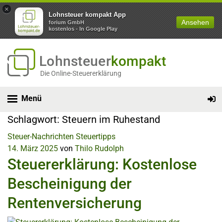
×
Lohnsteuer kompakt App
Ansehen
forium GmbH
kostenlos - In Google Play
Lohnsteuer
kompakt
Die Online-Steuererklärung
Menü
Schlagwort:
Steuern im Ruhestand
Steuer-Nachrichten
Steuertipps
14. März 2025
von
Thilo Rudolph
Steuererklärung: Kostenlose
Bescheinigung der
Rentenversicherung