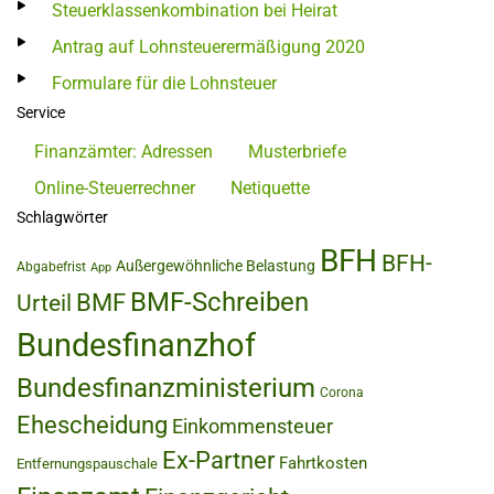
Steuerklassenkombination bei Heirat
Antrag auf Lohnsteuerermäßigung 2020
Formulare für die Lohnsteuer
Service
Finanzämter: Adressen
Musterbriefe
Online-Steuerrechner
Netiquette
Schlagwörter
BFH
BFH-
Außergewöhnliche Belastung
Abgabefrist
App
BMF-Schreiben
BMF
Urteil
Bundesfinanzhof
Bundesfinanzministerium
Corona
Ehescheidung
Einkommensteuer
Ex-Partner
Fahrtkosten
Entfernungspauschale