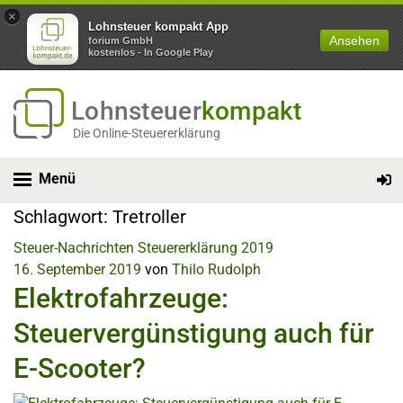
×
Lohnsteuer kompakt App
Ansehen
forium GmbH
kostenlos - In Google Play
Lohnsteuer
kompakt
Die Online-Steuererklärung
Menü
Schlagwort:
Tretroller
Steuer-Nachrichten
Steuererklärung 2019
16. September 2019
von
Thilo Rudolph
Elektrofahrzeuge:
Steuervergünstigung auch für
E-Scooter?