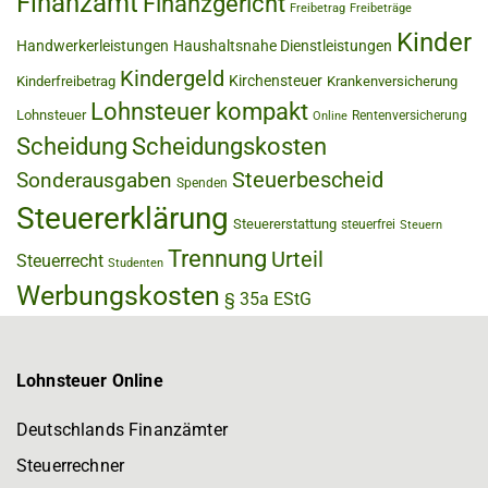
Finanzamt
Finanzgericht
Freibetrag
Freibeträge
Kinder
Handwerkerleistungen
Haushaltsnahe Dienstleistungen
Kindergeld
Kirchensteuer
Kinderfreibetrag
Krankenversicherung
Lohnsteuer kompakt
Lohnsteuer
Rentenversicherung
Online
Scheidung
Scheidungskosten
Steuerbescheid
Sonderausgaben
Spenden
Steuererklärung
Steuererstattung
steuerfrei
Steuern
Trennung
Urteil
Steuerrecht
Studenten
Werbungskosten
§ 35a EStG
Lohnsteuer Online
Deutschlands Finanzämter
Steuerrechner