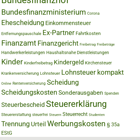
Bundesfinanzhof
Bundesfinanzministerium
Corona
Ehescheidung
Einkommensteuer
Ex-Partner
Fahrtkosten
Entfernungspauschale
Finanzamt
Finanzgericht
Freibetrag
Freibeträge
Handwerkerleistungen
Haushaltsnahe Dienstleistungen
Kinder
Kindergeld
Kirchensteuer
Kinderfreibetrag
Lohnsteuer kompakt
Krankenversicherung
Lohnsteuer
Scheidung
Rentenversicherung
Online
Scheidungskosten
Sonderausgaben
Spenden
Steuererklärung
Steuerbescheid
Steuerrecht
Steuererstattung
steuerfrei
Steuern
Studenten
Werbungskosten
Trennung
Urteil
§ 35a
EStG