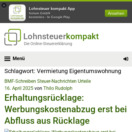
×
Lohnsteuer kompakt App
Ansehen
forium GmbH
kostenlos - In Google Play
Lohnsteuer
kompakt
Die Online-Steuererklärung
Menü
Schlagwort:
Vermietung Eigentumswohnung
BMF-Schreiben
Steuer-Nachrichten
Urteile
16. April 2025
von
Thilo Rudolph
Erhaltungsrücklage:
Werbungskostenabzug erst bei
Abfluss aus Rücklage