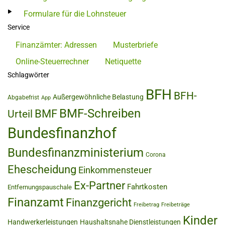
Formulare für die Lohnsteuer
Service
Finanzämter: Adressen
Musterbriefe
Online-Steuerrechner
Netiquette
Schlagwörter
BFH
BFH-
Außergewöhnliche Belastung
Abgabefrist
App
BMF-Schreiben
BMF
Urteil
Bundesfinanzhof
Bundesfinanzministerium
Corona
Ehescheidung
Einkommensteuer
Ex-Partner
Fahrtkosten
Entfernungspauschale
Finanzamt
Finanzgericht
Freibetrag
Freibeträge
Kinder
Handwerkerleistungen
Haushaltsnahe Dienstleistungen