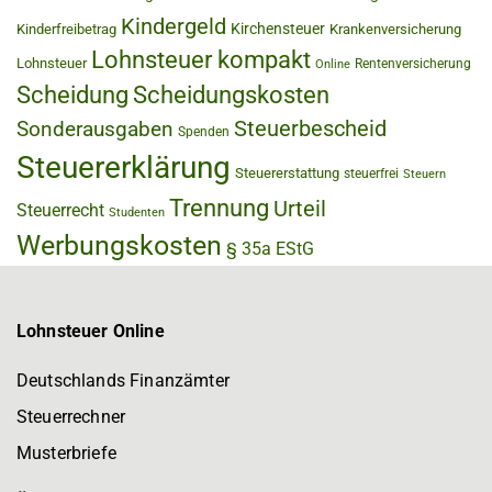
Kindergeld
Kirchensteuer
Kinderfreibetrag
Krankenversicherung
Lohnsteuer kompakt
Lohnsteuer
Rentenversicherung
Online
Scheidung
Scheidungskosten
Steuerbescheid
Sonderausgaben
Spenden
Steuererklärung
Steuererstattung
steuerfrei
Steuern
Trennung
Urteil
Steuerrecht
Studenten
Werbungskosten
§ 35a EStG
Lohnsteuer Online
Deutschlands Finanzämter
Steuerrechner
Musterbriefe