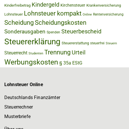
Kindergeld
Kirchensteuer
Kinderfreibetrag
Krankenversicherung
Lohnsteuer kompakt
Lohnsteuer
Rentenversicherung
Online
Scheidung
Scheidungskosten
Steuerbescheid
Sonderausgaben
Spenden
Steuererklärung
Steuererstattung
steuerfrei
Steuern
Trennung
Urteil
Steuerrecht
Studenten
Werbungskosten
§ 35a EStG
Lohnsteuer Online
Deutschlands Finanzämter
Steuerrechner
Musterbriefe