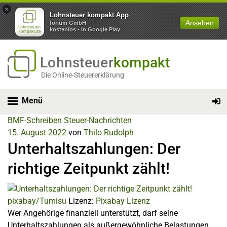
×
Lohnsteuer kompakt App
Ansehen
forium GmbH
kostenlos - In Google Play
Lohnsteuer
kompakt
Die Online-Steuererklärung
Menü
BMF-Schreiben
Steuer-Nachrichten
15. August 2022
von
Thilo Rudolph
Unterhaltszahlungen: Der
richtige Zeitpunkt zählt!
pixabay/Tumisu
Lizenz:
Pixabay Lizenz
Wer Angehörige finanziell unterstützt, darf seine
Unterhaltszahlungen als außergewöhnliche Belastungen