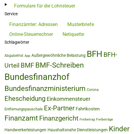
Formulare für die Lohnsteuer
Service
Finanzämter: Adressen
Musterbriefe
Online-Steuerrechner
Netiquette
Schlagwörter
BFH
BFH-
Außergewöhnliche Belastung
Abgabefrist
App
BMF-Schreiben
BMF
Urteil
Bundesfinanzhof
Bundesfinanzministerium
Corona
Ehescheidung
Einkommensteuer
Ex-Partner
Fahrtkosten
Entfernungspauschale
Finanzamt
Finanzgericht
Freibetrag
Freibeträge
Kinder
Handwerkerleistungen
Haushaltsnahe Dienstleistungen