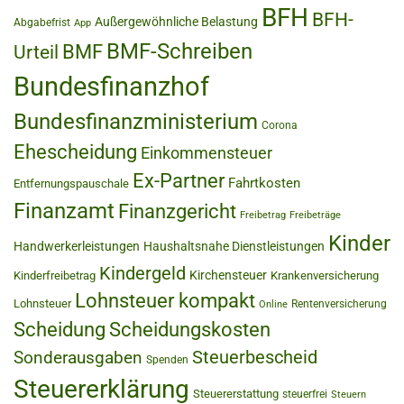
BFH
BFH-
Außergewöhnliche Belastung
Abgabefrist
App
BMF-Schreiben
BMF
Urteil
Bundesfinanzhof
Bundesfinanzministerium
Corona
Ehescheidung
Einkommensteuer
Ex-Partner
Fahrtkosten
Entfernungspauschale
Finanzamt
Finanzgericht
Freibetrag
Freibeträge
Kinder
Handwerkerleistungen
Haushaltsnahe Dienstleistungen
Kindergeld
Kirchensteuer
Kinderfreibetrag
Krankenversicherung
Lohnsteuer kompakt
Lohnsteuer
Rentenversicherung
Online
Scheidung
Scheidungskosten
Steuerbescheid
Sonderausgaben
Spenden
Steuererklärung
Steuererstattung
steuerfrei
Steuern