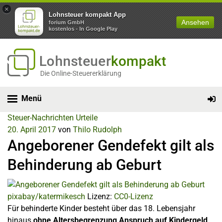
×
Lohnsteuer kompakt App
Ansehen
forium GmbH
kostenlos - In Google Play
Lohnsteuer
kompakt
Die Online-Steuererklärung
Menü
Steuer-Nachrichten
Urteile
20. April 2017
von
Thilo Rudolph
Angeborener Gendefekt gilt als
Behinderung ab Geburt
pixabay/katermikesch
Lizenz:
CC0-Lizenz
Für behinderte Kinder besteht über das 18. Lebensjahr
hinaus
ohne Altersbegrenzung Anspruch auf Kindergeld