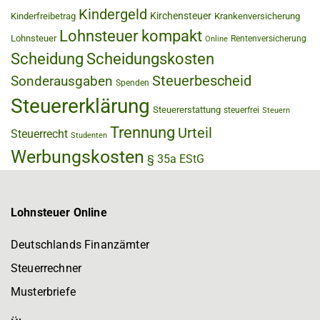
Kindergeld
Kirchensteuer
Kinderfreibetrag
Krankenversicherung
Lohnsteuer kompakt
Lohnsteuer
Rentenversicherung
Online
Scheidung
Scheidungskosten
Steuerbescheid
Sonderausgaben
Spenden
Steuererklärung
Steuererstattung
steuerfrei
Steuern
Trennung
Urteil
Steuerrecht
Studenten
Werbungskosten
§ 35a EStG
Lohnsteuer Online
Deutschlands Finanzämter
Steuerrechner
Musterbriefe