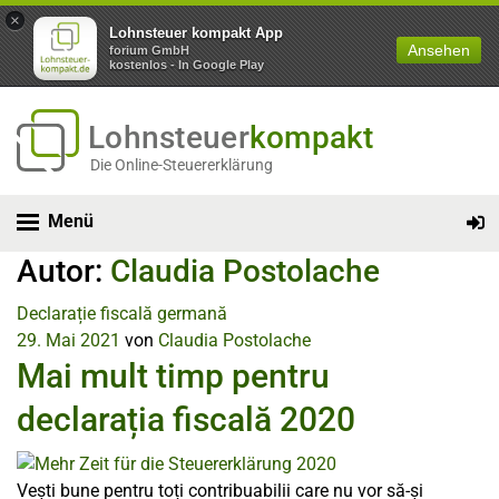
×
Lohnsteuer kompakt App
Ansehen
forium GmbH
kostenlos - In Google Play
Lohnsteuer
kompakt
Die Online-Steuererklärung
Menü
Autor:
Claudia Postolache
Declarație fiscală germană
29. Mai 2021
von
Claudia Postolache
Mai mult timp pentru
declarația fiscală 2020
Vești bune pentru toți contribuabilii care nu vor să-și