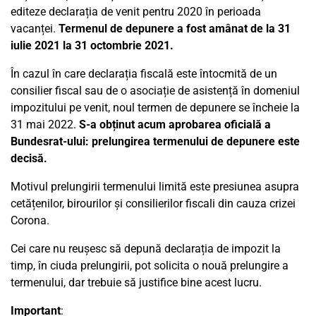
editeze declarația de venit pentru 2020 în perioada
vacanței.
Termenul de depunere a fost amânat de la 31
iulie 2021 la 31 octombrie 2021.
În cazul în care declarația fiscală este întocmită de un
consilier fiscal sau de o asociație de asistență în domeniul
impozitului pe venit, noul termen de depunere se încheie la
31 mai 2022.
S-a obținut acum aprobarea oficială a
Bundesrat-ului: prelungirea termenului de depunere este
decisă.
Motivul prelungirii termenului limită este presiunea asupra
cetățenilor, birourilor și consilierilor fiscali din cauza crizei
Corona.
Cei care nu reușesc să depună declarația de impozit la
timp, în ciuda prelungirii, pot solicita o nouă prelungire a
termenului, dar trebuie să justifice bine acest lucru.
Important
: