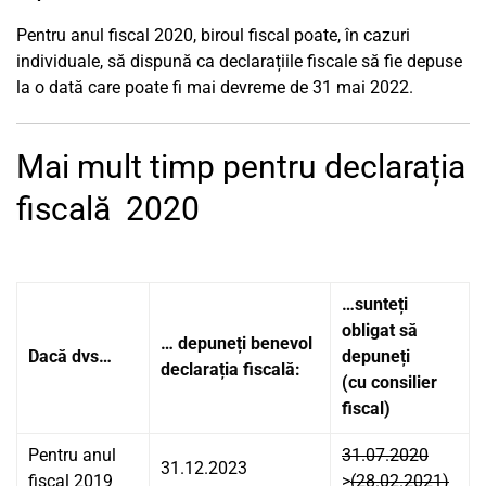
Pentru anul fiscal 2020, biroul fiscal poate, în cazuri
individuale, să dispună ca declarațiile fiscale să fie depuse
la o dată care poate fi mai devreme de 31 mai 2022.
Mai mult timp pentru declarația
fiscală 2020
…sunteți
obligat să
… depuneți benevol
Dacă dvs…
depuneți
declarația fiscală:
(cu consilier
fiscal)
Pentru anul
31.07.2020
31.12.2023
fiscal
2019
>
(28.02.2021)