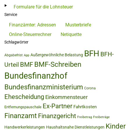
Formulare für die Lohnsteuer
Service
Finanzämter: Adressen
Musterbriefe
Online-Steuerrechner
Netiquette
Schlagwörter
BFH
BFH-
Außergewöhnliche Belastung
Abgabefrist
App
BMF-Schreiben
BMF
Urteil
Bundesfinanzhof
Bundesfinanzministerium
Corona
Ehescheidung
Einkommensteuer
Ex-Partner
Fahrtkosten
Entfernungspauschale
Finanzamt
Finanzgericht
Freibetrag
Freibeträge
Kinder
Handwerkerleistungen
Haushaltsnahe Dienstleistungen