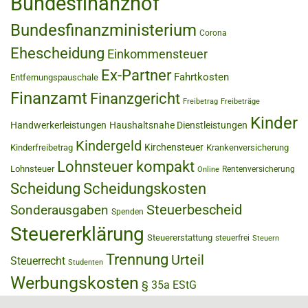
Bundesfinanzhof
Bundesfinanzministerium
Corona
Ehescheidung
Einkommensteuer
Ex-Partner
Fahrtkosten
Entfernungspauschale
Finanzamt
Finanzgericht
Freibetrag
Freibeträge
Kinder
Handwerkerleistungen
Haushaltsnahe Dienstleistungen
Kindergeld
Kirchensteuer
Kinderfreibetrag
Krankenversicherung
Lohnsteuer kompakt
Lohnsteuer
Rentenversicherung
Online
Scheidung
Scheidungskosten
Steuerbescheid
Sonderausgaben
Spenden
Steuererklärung
Steuererstattung
steuerfrei
Steuern
Trennung
Urteil
Steuerrecht
Studenten
Werbungskosten
§ 35a EStG