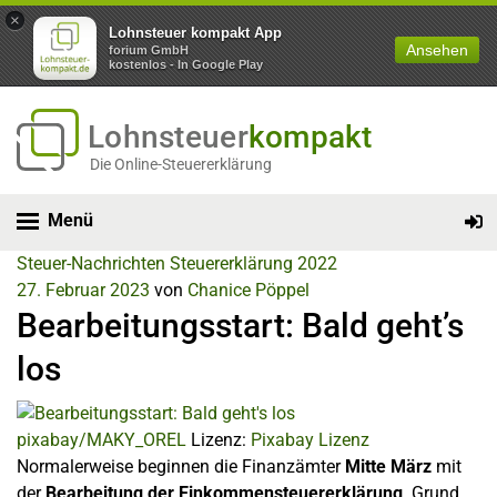
×
Lohnsteuer kompakt App
Ansehen
forium GmbH
kostenlos - In Google Play
Lohnsteuer
kompakt
Die Online-Steuererklärung
Menü
Steuer-Nachrichten
Steuererklärung 2022
27. Februar 2023
von
Chanice Pöppel
Bearbeitungsstart: Bald geht’s
los
pixabay/MAKY_OREL
Lizenz:
Pixabay Lizenz
Normalerweise beginnen die Finanzämter
Mitte März
mit
der
Bearbeitung der Einkommensteuererklärung
. Grund