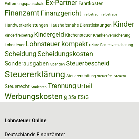
Ex-Partner
Fahrtkosten
Entfernungspauschale
Finanzamt
Finanzgericht
Freibetrag
Freibeträge
Kinder
Handwerkerleistungen
Haushaltsnahe Dienstleistungen
Kindergeld
Kirchensteuer
Kinderfreibetrag
Krankenversicherung
Lohnsteuer kompakt
Lohnsteuer
Rentenversicherung
Online
Scheidung
Scheidungskosten
Steuerbescheid
Sonderausgaben
Spenden
Steuererklärung
Steuererstattung
steuerfrei
Steuern
Trennung
Urteil
Steuerrecht
Studenten
Werbungskosten
§ 35a EStG
Lohnsteuer Online
Deutschlands Finanzämter