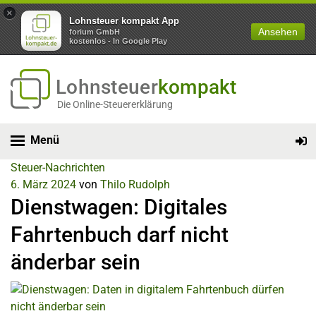
×
Lohnsteuer kompakt App
Ansehen
forium GmbH
kostenlos - In Google Play
Lohnsteuer
kompakt
Die Online-Steuererklärung
Menü
Steuer-Nachrichten
6. März 2024
von
Thilo Rudolph
Dienstwagen: Digitales
Fahrtenbuch darf nicht
änderbar sein