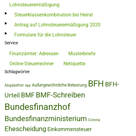
Lohnsteuerermäßigung
Steuerklassenkombination bei Heirat
Antrag auf Lohnsteuerermäßigung 2020
Formulare für die Lohnsteuer
Service
Finanzämter: Adressen
Musterbriefe
Online-Steuerrechner
Netiquette
Schlagwörter
BFH
BFH-
Außergewöhnliche Belastung
Abgabefrist
App
BMF-Schreiben
BMF
Urteil
Bundesfinanzhof
Bundesfinanzministerium
Corona
Ehescheidung
Einkommensteuer