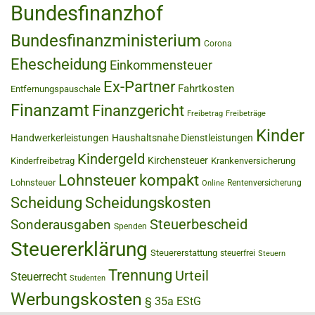
Bundesfinanzhof
Bundesfinanzministerium
Corona
Ehescheidung
Einkommensteuer
Ex-Partner
Fahrtkosten
Entfernungspauschale
Finanzamt
Finanzgericht
Freibetrag
Freibeträge
Kinder
Handwerkerleistungen
Haushaltsnahe Dienstleistungen
Kindergeld
Kirchensteuer
Kinderfreibetrag
Krankenversicherung
Lohnsteuer kompakt
Lohnsteuer
Rentenversicherung
Online
Scheidung
Scheidungskosten
Steuerbescheid
Sonderausgaben
Spenden
Steuererklärung
Steuererstattung
steuerfrei
Steuern
Trennung
Urteil
Steuerrecht
Studenten
Werbungskosten
§ 35a EStG