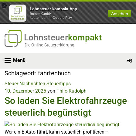
×
Lohnsteuer kompakt App
Ansehen
forium GmbH
kostenlos - In Google Play
Lohnsteuer
kompakt
Die Online-Steuererklärung
Menü
Schlagwort:
fahrtenbuch
Steuer-Nachrichten
Steuertipps
10. Dezember 2025
von
Thilo Rudolph
So laden Sie Elektrofahrzeuge
steuerlich begünstigt
Wer ein E-Auto fährt, kann steuerlich profitieren –