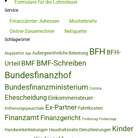
Formulare für die Lohnsteuer
Service
Finanzämter: Adressen
Musterbriefe
Online-Steuerrechner
Netiquette
Schlagwörter
BFH
BFH-
Außergewöhnliche Belastung
Abgabefrist
App
BMF-Schreiben
BMF
Urteil
Bundesfinanzhof
Bundesfinanzministerium
Corona
Ehescheidung
Einkommensteuer
Ex-Partner
Fahrtkosten
Entfernungspauschale
Finanzamt
Finanzgericht
Freibetrag
Freibeträge
Kinder
Handwerkerleistungen
Haushaltsnahe Dienstleistungen