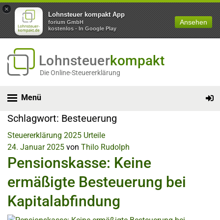
×
Lohnsteuer kompakt App
Ansehen
forium GmbH
kostenlos - In Google Play
Lohnsteuer
kompakt
Die Online-Steuererklärung
Menü
Schlagwort:
Besteuerung
Steuererklärung 2025
Urteile
24. Januar 2025
von
Thilo Rudolph
Pensionskasse: Keine
ermäßigte Besteuerung bei
Kapitalabfindung