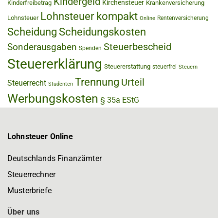
Kindergeld
Kirchensteuer
Kinderfreibetrag
Krankenversicherung
Lohnsteuer kompakt
Lohnsteuer
Rentenversicherung
Online
Scheidung
Scheidungskosten
Steuerbescheid
Sonderausgaben
Spenden
Steuererklärung
Steuererstattung
steuerfrei
Steuern
Trennung
Urteil
Steuerrecht
Studenten
Werbungskosten
§ 35a EStG
Lohnsteuer Online
Deutschlands Finanzämter
Steuerrechner
Musterbriefe
Über uns