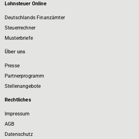
Lohnsteuer Online
Deutschlands Finanzämter
Steuerrechner
Musterbriefe
Über uns
Presse
Partnerprogramm
Stellenangebote
Rechtliches
Impressum
AGB
Datenschutz