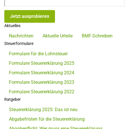
Jetzt ausprobieren
Aktuelles
Nachrichten
Aktuelle Urteile
BMF-Schreiben
Steuerformulare
Formulare für die Lohnsteuer
Formulare Steuererklärung 2025
Formulare Steuererklärung 2024
Formulare Steuererklärung 2023
Formulare Steuererklärung 2022
Ratgeber
Steuererklärung 2025: Das ist neu
Abgabefristen für die Steuererklärung
Abgabepflicht: Wer muss eine Steuererklärung