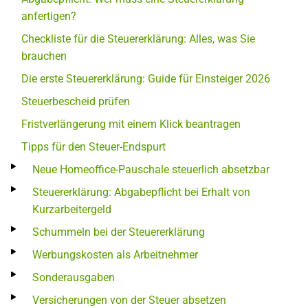
anfertigen?
Checkliste für die Steuererklärung: Alles, was Sie
brauchen
Die erste Steuererklärung: Guide für Einsteiger 2026
Steuerbescheid prüfen
Fristverlängerung mit einem Klick beantragen
Tipps für den Steuer-Endspurt
Neue Homeoffice-Pauschale steuerlich absetzbar
Steuererklärung: Abgabepflicht bei Erhalt von
Kurzarbeitergeld
Schummeln bei der Steuererklärung
Werbungskosten als Arbeitnehmer
Sonderausgaben
Versicherungen von der Steuer absetzen