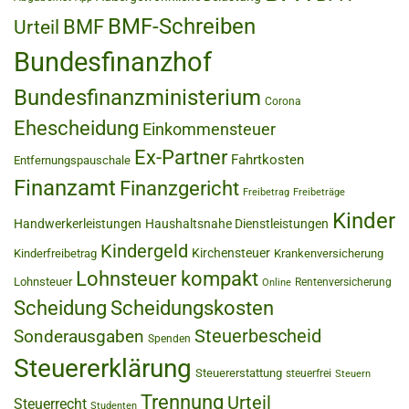
BMF-Schreiben
BMF
Urteil
Bundesfinanzhof
Bundesfinanzministerium
Corona
Ehescheidung
Einkommensteuer
Ex-Partner
Fahrtkosten
Entfernungspauschale
Finanzamt
Finanzgericht
Freibetrag
Freibeträge
Kinder
Handwerkerleistungen
Haushaltsnahe Dienstleistungen
Kindergeld
Kirchensteuer
Kinderfreibetrag
Krankenversicherung
Lohnsteuer kompakt
Lohnsteuer
Rentenversicherung
Online
Scheidung
Scheidungskosten
Steuerbescheid
Sonderausgaben
Spenden
Steuererklärung
Steuererstattung
steuerfrei
Steuern
Trennung
Urteil
Steuerrecht
Studenten