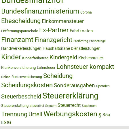
Bundesfinanzhof
Bundesfinanzministerium
Corona
Ehescheidung
Einkommensteuer
Ex-Partner
Fahrtkosten
Entfernungspauschale
Finanzamt
Finanzgericht
Freibetrag
Freibeträge
Handwerkerleistungen
Haushaltsnahe Dienstleistungen
Kinder
Kindergeld
Kirchensteuer
Kinderfreibetrag
Lohnsteuer kompakt
Krankenversicherung
Lohnsteuer
Scheidung
Rentenversicherung
Online
Scheidungskosten
Sonderausgaben
Spenden
Steuererklärung
Steuerbescheid
Steuerrecht
Steuererstattung
steuerfrei
Steuern
Studenten
Werbungskosten
Trennung
Urteil
§ 35a
EStG