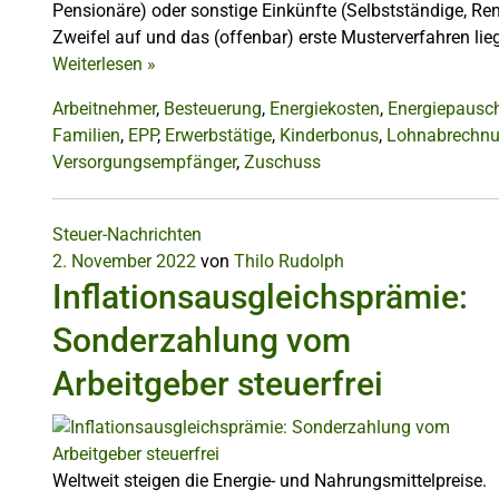
Pensionäre) oder sonstige Einkünfte (Selbstständige, R
Zweifel auf und das (offenbar) erste Musterverfahren lieg
Weiterlesen
»
Arbeitnehmer
,
Besteuerung
,
Energiekosten
,
Energiepausc
Familien
,
EPP
,
Erwerbstätige
,
Kinderbonus
,
Lohnabrechn
Versorgungsempfänger
,
Zuschuss
Steuer-Nachrichten
2. November 2022
von
Thilo Rudolph
Inflationsausgleichsprämie:
Sonderzahlung vom
Arbeitgeber steuerfrei
Weltweit steigen die Energie- und Nahrungsmittelpreise.