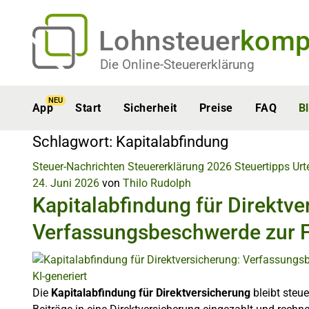
Lohnsteuer
komp
Die Online-Steuererklärung
NEU
App
Start
Sicherheit
Preise
FAQ
B
Schlagwort:
Kapitalabfindung
Steuer-Nachrichten
Steuererklärung 2026
Steuertipps
Urt
24. Juni 2026
von
Thilo Rudolph
Kapitalabfindung für Direktve
Verfassungsbeschwerde zur F
KI-generiert
Die
Kapitalabfindung für Direktversicherung
bleibt steue