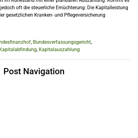
hnen im Ruhestand mit einer planbaren Auszahlung. Kommt es
 jedoch oft die steuerliche Ernüchterung: Die Kapitalleistung
 der gesetzlichen Kranken- und Pflegeversicherung
ndesfinanzhof
,
Bundesverfassungsgericht
,
Kapitalabfindung
,
Kapitalauszahlung
Post Navigation