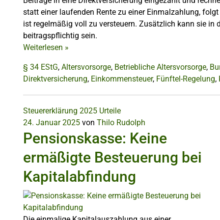
Beiträge in eine Direktversicherung eingezahlt und rec
statt einer laufenden Rente zu einer Einmalzahlung, folgt
ist regelmäßig voll zu versteuern. Zusätzlich kann sie in
beitragspflichtig sein.
Weiterlesen
»
§ 34 EStG
,
Altersvorsorge
,
Betriebliche Altersvorsorge
,
Bu
Direktversicherung
,
Einkommensteuer
,
Fünftel-Regelung
,
Steuererklärung 2025
Urteile
24. Januar 2025
von
Thilo Rudolph
Pensionskasse: Keine
ermäßigte Besteuerung bei
Kapitalabfindung
Die einmalige Kapitalauszahlung aus einer