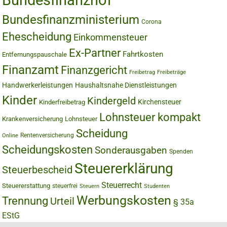
Bundesfinanzhof
Bundesfinanzministerium
Corona
Ehescheidung
Einkommensteuer
Ex-Partner
Fahrtkosten
Entfernungspauschale
Finanzamt
Finanzgericht
Freibetrag
Freibeträge
Handwerkerleistungen
Haushaltsnahe Dienstleistungen
Kinder
Kindergeld
Kirchensteuer
Kinderfreibetrag
Lohnsteuer kompakt
Krankenversicherung
Lohnsteuer
Scheidung
Rentenversicherung
Online
Scheidungskosten
Sonderausgaben
Spenden
Steuererklärung
Steuerbescheid
Steuerrecht
Steuererstattung
steuerfrei
Steuern
Studenten
Werbungskosten
Trennung
Urteil
§ 35a
EStG