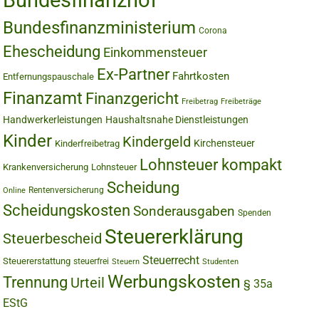
Bundesfinanzhof
Bundesfinanzministerium
Corona
Ehescheidung
Einkommensteuer
Ex-Partner
Fahrtkosten
Entfernungspauschale
Finanzamt
Finanzgericht
Freibetrag
Freibeträge
Handwerkerleistungen
Haushaltsnahe Dienstleistungen
Kinder
Kindergeld
Kirchensteuer
Kinderfreibetrag
Lohnsteuer kompakt
Krankenversicherung
Lohnsteuer
Scheidung
Rentenversicherung
Online
Scheidungskosten
Sonderausgaben
Spenden
Steuererklärung
Steuerbescheid
Steuerrecht
Steuererstattung
steuerfrei
Steuern
Studenten
Werbungskosten
Trennung
Urteil
§ 35a
EStG