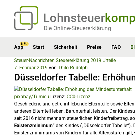
Lohnsteuer
komp
Die Online-Steuererklärung
NEU
App
Start
Sicherheit
Preise
FAQ
B
Steuer-Nachrichten
Steuererklärung 2019
Urteile
7. Februar 2019
von
Thilo Rudolph
Düsseldorfer Tabelle: Erhöhu
pixabay/Tumisu
Lizenz:
CC0-Lizenz
Geschiedene und getrennt lebende Elternteile sowie Eltern
anderen Elternteil leben, Barunterhalt leisten. Der Kindes
seit 2016 nicht mehr am steuerlichen Kinderfreibetrag, s
Existenzminimum
“ des Kindes („Düsseldorfer Tabelle“).
Existenzminimums von Kindern für alle Altersstufen gilt, w