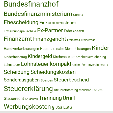
Bundesfinanzhof
Bundesfinanzministerium
Corona
Ehescheidung
Einkommensteuer
Ex-Partner
Fahrtkosten
Entfernungspauschale
Finanzamt
Finanzgericht
Freibetrag
Freibeträge
Kinder
Handwerkerleistungen
Haushaltsnahe Dienstleistungen
Kindergeld
Kirchensteuer
Kinderfreibetrag
Krankenversicherung
Lohnsteuer kompakt
Lohnsteuer
Rentenversicherung
Online
Scheidung
Scheidungskosten
Steuerbescheid
Sonderausgaben
Spenden
Steuererklärung
Steuererstattung
steuerfrei
Steuern
Trennung
Urteil
Steuerrecht
Studenten
Werbungskosten
§ 35a EStG