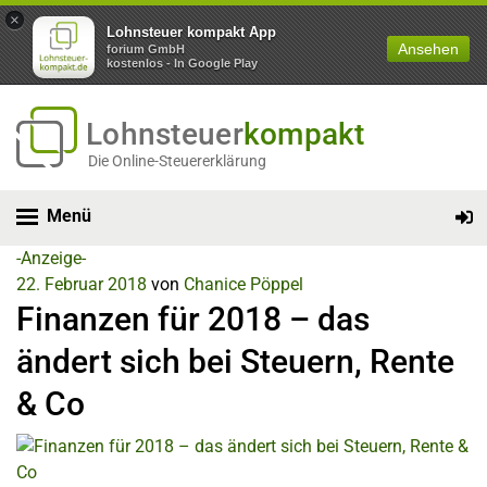
×
Lohnsteuer kompakt App
Ansehen
forium GmbH
kostenlos - In Google Play
Lohnsteuer
kompakt
Die Online-Steuererklärung
Menü
-Anzeige-
22. Februar 2018
von
Chanice Pöppel
Finanzen für 2018 – das
ändert sich bei Steuern, Rente
& Co