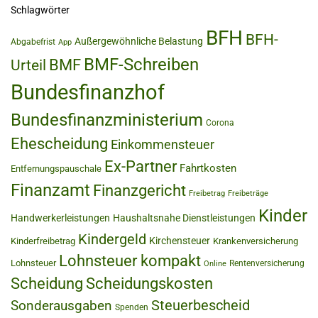
Schlagwörter
BFH
BFH-
Außergewöhnliche Belastung
Abgabefrist
App
BMF-Schreiben
BMF
Urteil
Bundesfinanzhof
Bundesfinanzministerium
Corona
Ehescheidung
Einkommensteuer
Ex-Partner
Fahrtkosten
Entfernungspauschale
Finanzamt
Finanzgericht
Freibetrag
Freibeträge
Kinder
Handwerkerleistungen
Haushaltsnahe Dienstleistungen
Kindergeld
Kirchensteuer
Kinderfreibetrag
Krankenversicherung
Lohnsteuer kompakt
Lohnsteuer
Rentenversicherung
Online
Scheidung
Scheidungskosten
Steuerbescheid
Sonderausgaben
Spenden