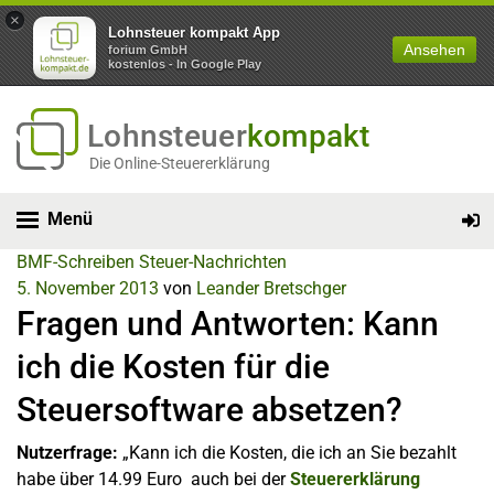
×
Lohnsteuer kompakt App
Ansehen
forium GmbH
kostenlos - In Google Play
Lohnsteuer
kompakt
Die Online-Steuererklärung
Menü
BMF-Schreiben
Steuer-Nachrichten
5. November 2013
von
Leander Bretschger
Fragen und Antworten: Kann
ich die Kosten für die
Steuersoftware absetzen?
Nutzerfrage:
„Kann ich die Kosten, die ich an Sie bezahlt
habe über 14.99 Euro auch bei der
Steuererklärung