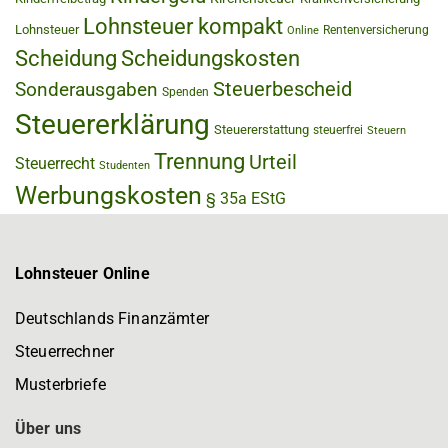
Lohnsteuer kompakt
Lohnsteuer
Rentenversicherung
Online
Scheidung
Scheidungskosten
Steuerbescheid
Sonderausgaben
Spenden
Steuererklärung
Steuererstattung
steuerfrei
Steuern
Trennung
Urteil
Steuerrecht
Studenten
Werbungskosten
§ 35a EStG
Lohnsteuer Online
Deutschlands Finanzämter
Steuerrechner
Musterbriefe
Über uns