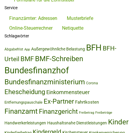
Service
Finanzämter: Adressen
Musterbriefe
Online-Steuerrechner
Netiquette
Schlagwörter
BFH
BFH-
Außergewöhnliche Belastung
Abgabefrist
App
BMF-Schreiben
BMF
Urteil
Bundesfinanzhof
Bundesfinanzministerium
Corona
Ehescheidung
Einkommensteuer
Ex-Partner
Fahrtkosten
Entfernungspauschale
Finanzamt
Finanzgericht
Freibetrag
Freibeträge
Kinder
Handwerkerleistungen
Haushaltsnahe Dienstleistungen
Kindergeld
Kirchensteuer
Kinderfreibetrag
Krankenversicherung