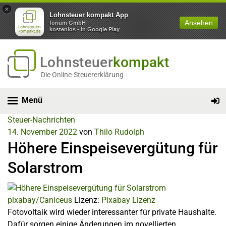
×
Lohnsteuer kompakt App
Ansehen
forium GmbH
kostenlos - In Google Play
Lohnsteuer
kompakt
Die Online-Steuererklärung
Menü
Steuer-Nachrichten
14. November 2022
von
Thilo Rudolph
Höhere Einspeisevergütung für
Solarstrom
pixabay/Caniceus
Lizenz:
Pixabay Lizenz
Fotovoltaik wird wieder interessanter für private Haushalte.
Dafür sorgen einige Änderungen im novellierten