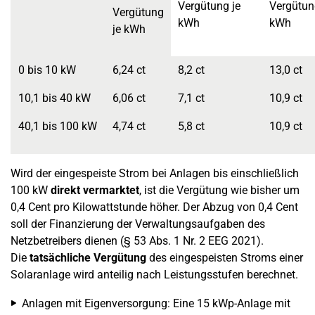
Vergütung je
Vergütun
Vergütung
kWh
kWh
je kWh
0 bis 10 kW
6,24 ct
8,2 ct
13,0 ct
10,1 bis 40 kW
6,06 ct
7,1 ct
10,9 ct
40,1 bis 100 kW
4,74 ct
5,8 ct
10,9 ct
Wird der eingespeiste Strom bei Anlagen bis einschließlich
100 kW
direkt vermarktet
, ist die Vergütung wie bisher um
0,4 Cent pro Kilowattstunde höher. Der Abzug von 0,4 Cent
soll der Finanzierung der Verwaltungsaufgaben des
Netzbetreibers dienen (§ 53 Abs. 1 Nr. 2 EEG 2021).
Die
tatsächliche Vergütung
des eingespeisten Stroms einer
Solaranlage wird anteilig nach Leistungsstufen berechnet.
Anlagen mit Eigenversorgung: Eine 15 kWp-Anlage mit