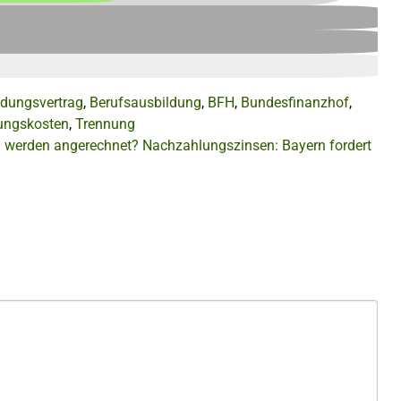
ldungsvertrag
,
Berufsausbildung
,
BFH
,
Bundesfinanzhof
,
ungskosten
,
Trennung
n werden angerechnet?
Nachzahlungszinsen: Bayern fordert