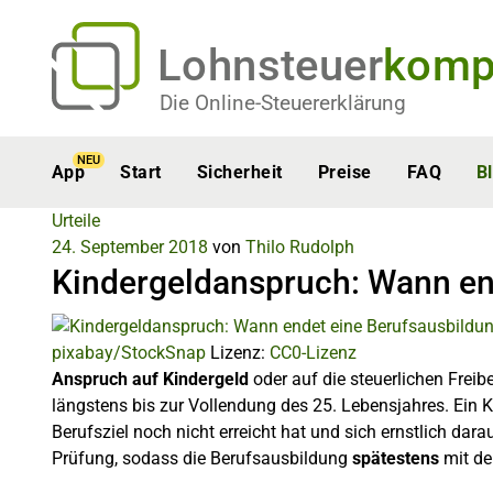
Lohnsteuer
komp
Die Online-Steuererklärung
NEU
App
Start
Sicherheit
Preise
FAQ
B
Urteile
24. September 2018
von
Thilo Rudolph
Kindergeldanspruch: Wann en
pixabay/StockSnap
Lizenz:
CC0-Lizenz
Anspruch auf Kindergeld
oder auf die steuerlichen Frei
längstens bis zur Vollendung des 25. Lebensjahres. Ein K
Berufsziel noch nicht erreicht hat und sich ernstlich dar
Prüfung, sodass die Berufsausbildung
spätestens
mit de