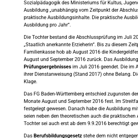
Sozialpädagogik des Ministeriums für Kultus, Juge
Ausbildung „unabhängig vom Zeitpunkt der Abschluss
praktische Ausbildungsinhalte. Die praktische Ausb
Ausbildung pro Jahr“.
Die Tochter bestand die Abschlussprüfung im Juli 2
„Staatlich anerkannte Erzieherin“. Bis zu diesem Zeit
Familienkasse hob ab August 2016 die Kindergeldfes
August und September 2016 zurück. Das Ausbildung
Prüfungsergebnisses
im Juli 2016 geendet. Die im 
ihrer Dienstanweisung (Stand 2017) ohne Belang. Di
Klage.
Das FG Baden-Württemberg entschied zugunsten der Kl
Monate August und September 2016 fest. Im Streitfal
festgelegt gewesen. Danach habe die Ausbildung mit
seien neben den theoretischen auch die praktischen 
Tochter sei auch erst ab dem 9.9.2016 berechtigt ge
Das
Berufsbildungsgesetz
stehe dem nicht entgegen.