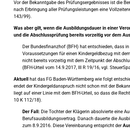
Vor der Bekanntgabe des Prüfungsergebnisses ist die Be
nach Erbringung aller Prüfungsleistungen eine Vollzeiter
143/99).
Was aber gilt, wenn die Ausbildungsdauer in einer Vero
und die Abschlussprüfung bereits vorzeitig vor dem Au
Der Bundesfinanzhof (BFH) hat entschieden, dass in
Voraussetzungen für einen Kindergeldbezug mit de
nicht bereits vorzeitig mit dem Zeitpunkt der Absc
(BFH-Urteil vom 14.9.2017, III R 19/16, vgl. SteuerSp
Aktuell
hat das FG Baden-Württemberg wie folgt entschied
endet der Kindergeldanspruch nicht schon mit der Bekan
liegt auf einer Linie mit dem BFH-Urteil, so dass die Rec
10 K 112/18).
Der Fall:
Die Tochter der Klägerin absolvierte eine Au
Berufsausbildungsvertrag. Danach dauerte die Ausbi
zum 8.9.2016. Diese Vereinbarung entspricht der
Aus