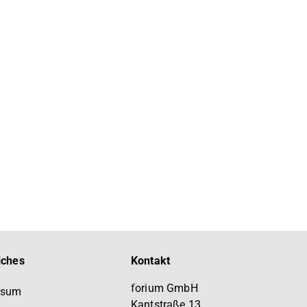
iches
Kontakt
forium GmbH
ssum
Kantstraße 13