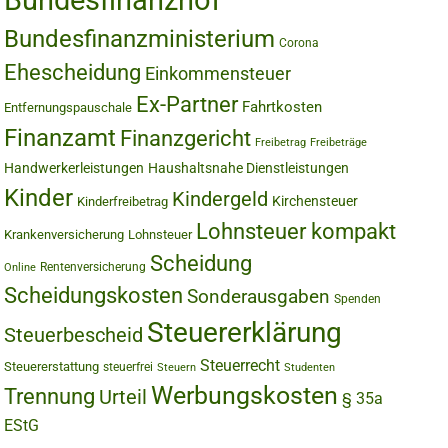
Bundesfinanzhof
Bundesfinanzministerium
Corona
Ehescheidung
Einkommensteuer
Ex-Partner
Fahrtkosten
Entfernungspauschale
Finanzamt
Finanzgericht
Freibetrag
Freibeträge
Handwerkerleistungen
Haushaltsnahe Dienstleistungen
Kinder
Kindergeld
Kirchensteuer
Kinderfreibetrag
Lohnsteuer kompakt
Krankenversicherung
Lohnsteuer
Scheidung
Rentenversicherung
Online
Scheidungskosten
Sonderausgaben
Spenden
Steuererklärung
Steuerbescheid
Steuerrecht
Steuererstattung
steuerfrei
Steuern
Studenten
Werbungskosten
Trennung
Urteil
§ 35a
EStG