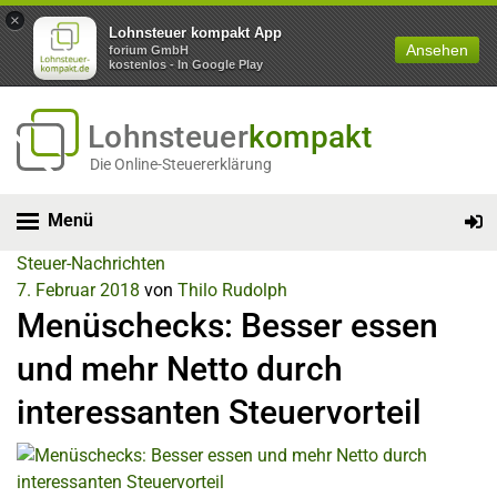
×
Lohnsteuer kompakt App
Ansehen
forium GmbH
kostenlos - In Google Play
Lohnsteuer
kompakt
Die Online-Steuererklärung
Menü
Steuer-Nachrichten
7. Februar 2018
von
Thilo Rudolph
Menüschecks: Besser essen
und mehr Netto durch
interessanten Steuervorteil