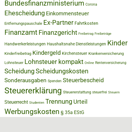
Bundesfinanzministerium
Corona
Ehescheidung
Einkommensteuer
Ex-Partner
Fahrtkosten
Entfernungspauschale
Finanzamt
Finanzgericht
Freibetrag
Freibeträge
Kinder
Handwerkerleistungen
Haushaltsnahe Dienstleistungen
Kindergeld
Kirchensteuer
Kinderfreibetrag
Krankenversicherung
Lohnsteuer kompakt
Lohnsteuer
Rentenversicherung
Online
Scheidung
Scheidungskosten
Steuerbescheid
Sonderausgaben
Spenden
Steuererklärung
Steuererstattung
steuerfrei
Steuern
Trennung
Urteil
Steuerrecht
Studenten
Werbungskosten
§ 35a EStG