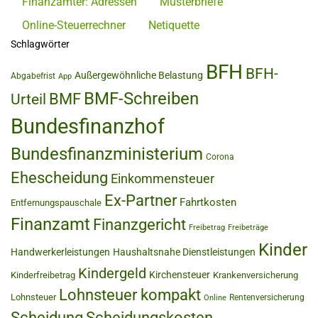
Finanzämter: Adressen
Musterbriefe
Online-Steuerrechner
Netiquette
Schlagwörter
BFH
BFH-
Außergewöhnliche Belastung
Abgabefrist
App
BMF-Schreiben
BMF
Urteil
Bundesfinanzhof
Bundesfinanzministerium
Corona
Ehescheidung
Einkommensteuer
Ex-Partner
Fahrtkosten
Entfernungspauschale
Finanzamt
Finanzgericht
Freibetrag
Freibeträge
Kinder
Handwerkerleistungen
Haushaltsnahe Dienstleistungen
Kindergeld
Kirchensteuer
Kinderfreibetrag
Krankenversicherung
Lohnsteuer kompakt
Lohnsteuer
Rentenversicherung
Online
Scheidung
Scheidungskosten