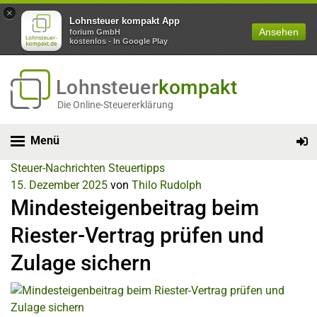
×
Lohnsteuer kompakt App
Ansehen
forium GmbH
kostenlos - In Google Play
Lohnsteuer
kompakt
Die Online-Steuererklärung
Menü
Steuer-Nachrichten
Steuertipps
15. Dezember 2025
von
Thilo Rudolph
Mindesteigenbeitrag beim
Riester-Vertrag prüfen und
Zulage sichern