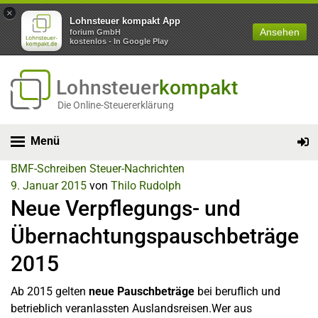
×
Lohnsteuer kompakt App
Ansehen
forium GmbH
kostenlos - In Google Play
Lohnsteuer
kompakt
Die Online-Steuererklärung
Menü
BMF-Schreiben
Steuer-Nachrichten
9. Januar 2015
von
Thilo Rudolph
Neue Verpflegungs- und
Übernachtungspauschbeträge
2015
Ab 2015 gelten
neue Pauschbeträge
bei beruflich und
betrieblich veranlassten Auslandsreisen.Wer aus