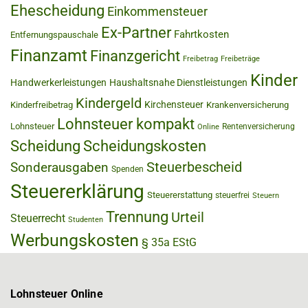
Ehescheidung
Einkommensteuer
Ex-Partner
Fahrtkosten
Entfernungspauschale
Finanzamt
Finanzgericht
Freibetrag
Freibeträge
Kinder
Handwerkerleistungen
Haushaltsnahe Dienstleistungen
Kindergeld
Kirchensteuer
Kinderfreibetrag
Krankenversicherung
Lohnsteuer kompakt
Lohnsteuer
Rentenversicherung
Online
Scheidung
Scheidungskosten
Steuerbescheid
Sonderausgaben
Spenden
Steuererklärung
Steuererstattung
steuerfrei
Steuern
Trennung
Urteil
Steuerrecht
Studenten
Werbungskosten
§ 35a EStG
Lohnsteuer Online