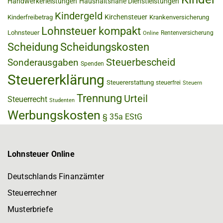
Handwerkerleistungen
Haushaltsnahe Dienstleistungen
Kindergeld
Kirchensteuer
Kinderfreibetrag
Krankenversicherung
Lohnsteuer kompakt
Lohnsteuer
Rentenversicherung
Online
Scheidung
Scheidungskosten
Steuerbescheid
Sonderausgaben
Spenden
Steuererklärung
Steuererstattung
steuerfrei
Steuern
Trennung
Urteil
Steuerrecht
Studenten
Werbungskosten
§ 35a EStG
Lohnsteuer Online
Deutschlands Finanzämter
Steuerrechner
Musterbriefe