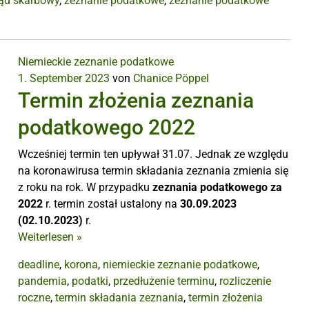
ąd skarbowy
,
zeznanie podatkowe
,
zeznanie podatkowe
Niemieckie zeznanie podatkowe
1. September 2023
von
Chanice Pöppel
Termin złożenia zeznania
podatkowego 2022
Wcześniej termin ten upływał 31.07. Jednak ze względu
na koronawirusa termin składania zeznania zmienia się
z roku na rok. W przypadku
zeznania podatkowego za
2022
r. termin został ustalony na
30.09.2023
(02.10.2023)
r.
Weiterlesen
»
deadline
,
korona
,
niemieckie zeznanie podatkowe
,
pandemia
,
podatki
,
przedłużenie terminu
,
rozliczenie
roczne
,
termin składania zeznania
,
termin złożenia