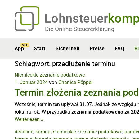
Lohnsteuer
komp
Die Online-Steuererklärung
NEU
App
Start
Sicherheit
Preise
FAQ
B
Schlagwort:
przedłużenie terminu
Niemieckie zeznanie podatkowe
1. Januar 2024
von
Chanice Pöppel
Termin złożenia zeznania po
Wcześniej termin ten upływał 31.07. Jednak ze względu 
roku na rok. W przypadku
zeznania podatkowego za 20
Weiterlesen
»
deadline
,
korona
,
niemieckie zeznanie podatkowe
,
pande