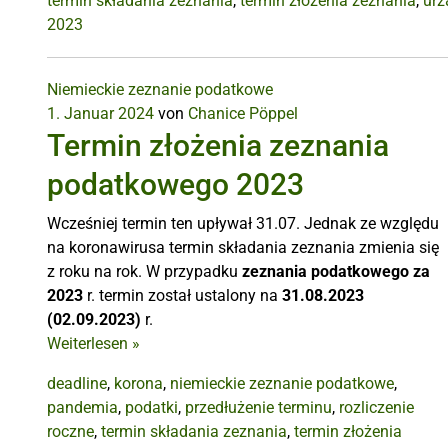
termin składania zeznania
,
termin złożenia zeznania
,
urz
2023
Niemieckie zeznanie podatkowe
1. Januar 2024
von
Chanice Pöppel
Termin złożenia zeznania
podatkowego 2023
Wcześniej termin ten upływał 31.07. Jednak ze względu
na koronawirusa termin składania zeznania zmienia się
z roku na rok. W przypadku
zeznania podatkowego za
2023
r. termin został ustalony na
31.08.2023
(02.09.2023)
r.
Weiterlesen
»
deadline
,
korona
,
niemieckie zeznanie podatkowe
,
pandemia
,
podatki
,
przedłużenie terminu
,
rozliczenie
roczne
,
termin składania zeznania
,
termin złożenia