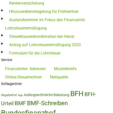
Rentenversicherung
Hinzuverdienstregelung für Frührentner
Auslandsrentner im Fokus des Finanzamts
Lohnsteuerermäßigung
Steuerklassenkombination bei Heirat
Antrag auf Lohnsteuerermäßigung 2020
Formulare für die Lohnsteuer
Service
Finanzämter: Adressen
Musterbriefe
Online-Steuerrechner
Netiquette
Schlagwörter
BFH
BFH-
Außergewöhnliche Belastung
Abgabefrist
App
BMF-Schreiben
BMF
Urteil