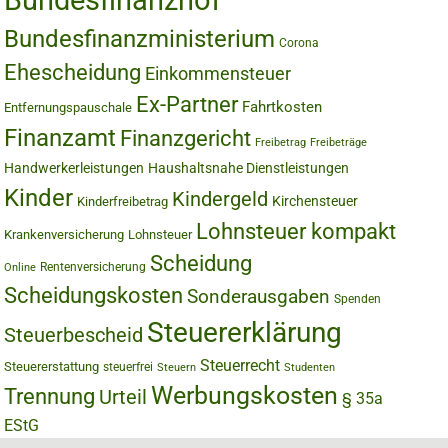
Bundesfinanzhof
Bundesfinanzministerium
Corona
Ehescheidung
Einkommensteuer
Ex-Partner
Fahrtkosten
Entfernungspauschale
Finanzamt
Finanzgericht
Freibetrag
Freibeträge
Handwerkerleistungen
Haushaltsnahe Dienstleistungen
Kinder
Kindergeld
Kirchensteuer
Kinderfreibetrag
Lohnsteuer kompakt
Krankenversicherung
Lohnsteuer
Scheidung
Rentenversicherung
Online
Scheidungskosten
Sonderausgaben
Spenden
Steuererklärung
Steuerbescheid
Steuerrecht
Steuererstattung
steuerfrei
Steuern
Studenten
Werbungskosten
Trennung
Urteil
§ 35a
EStG