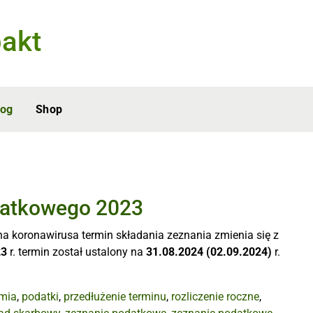
akt
log
Shop
datkowego 2023
na koronawirusa termin składania zeznania zmienia się z
23
r. termin został ustalony na
31.08.2024 (02.09.2024)
r.
mia
,
podatki
,
przedłużenie terminu
,
rozliczenie roczne
,