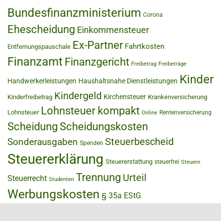
Bundesfinanzministerium
Corona
Ehescheidung
Einkommensteuer
Ex-Partner
Fahrtkosten
Entfernungspauschale
Finanzamt
Finanzgericht
Freibetrag
Freibeträge
Kinder
Handwerkerleistungen
Haushaltsnahe Dienstleistungen
Kindergeld
Kirchensteuer
Kinderfreibetrag
Krankenversicherung
Lohnsteuer kompakt
Lohnsteuer
Rentenversicherung
Online
Scheidung
Scheidungskosten
Steuerbescheid
Sonderausgaben
Spenden
Steuererklärung
Steuererstattung
steuerfrei
Steuern
Trennung
Urteil
Steuerrecht
Studenten
Werbungskosten
§ 35a EStG