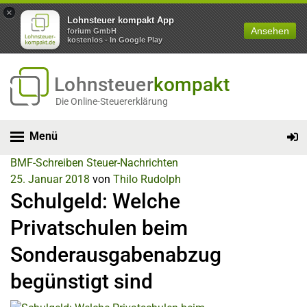
×
Lohnsteuer kompakt App
Ansehen
forium GmbH
kostenlos - In Google Play
Lohnsteuer
kompakt
Die Online-Steuererklärung
Menü
BMF-Schreiben
Steuer-Nachrichten
25. Januar 2018
von
Thilo Rudolph
Schulgeld: Welche
Privatschulen beim
Sonderausgabenabzug
begünstigt sind