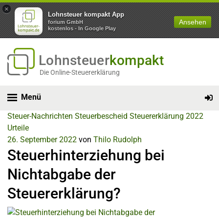
×
Lohnsteuer kompakt App
Ansehen
forium GmbH
kostenlos - In Google Play
Lohnsteuer
kompakt
Die Online-Steuererklärung
Menü
Steuer-Nachrichten
Steuerbescheid
Steuererklärung 2022
Urteile
26. September 2022
von
Thilo Rudolph
Steuerhinterziehung bei
Nichtabgabe der
Steuererklärung?