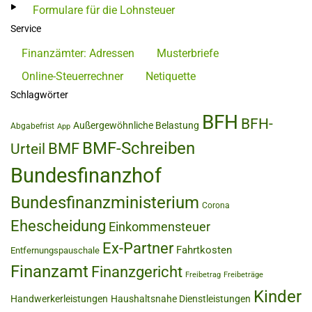
Formulare für die Lohnsteuer
Service
Finanzämter: Adressen
Musterbriefe
Online-Steuerrechner
Netiquette
Schlagwörter
BFH
BFH-
Außergewöhnliche Belastung
Abgabefrist
App
BMF-Schreiben
BMF
Urteil
Bundesfinanzhof
Bundesfinanzministerium
Corona
Ehescheidung
Einkommensteuer
Ex-Partner
Fahrtkosten
Entfernungspauschale
Finanzamt
Finanzgericht
Freibetrag
Freibeträge
Kinder
Handwerkerleistungen
Haushaltsnahe Dienstleistungen