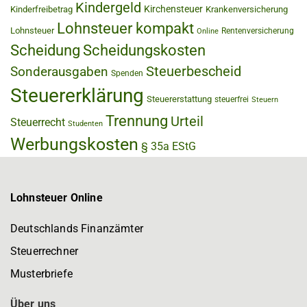
Kindergeld
Kirchensteuer
Kinderfreibetrag
Krankenversicherung
Lohnsteuer kompakt
Lohnsteuer
Rentenversicherung
Online
Scheidung
Scheidungskosten
Steuerbescheid
Sonderausgaben
Spenden
Steuererklärung
Steuererstattung
steuerfrei
Steuern
Trennung
Urteil
Steuerrecht
Studenten
Werbungskosten
§ 35a EStG
Lohnsteuer Online
Deutschlands Finanzämter
Steuerrechner
Musterbriefe
Über uns