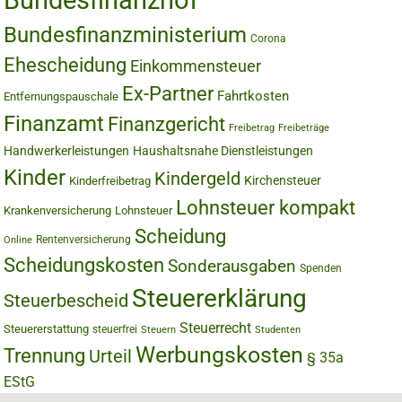
Bundesfinanzhof
Bundesfinanzministerium
Corona
Ehescheidung
Einkommensteuer
Ex-Partner
Fahrtkosten
Entfernungspauschale
Finanzamt
Finanzgericht
Freibetrag
Freibeträge
Handwerkerleistungen
Haushaltsnahe Dienstleistungen
Kinder
Kindergeld
Kirchensteuer
Kinderfreibetrag
Lohnsteuer kompakt
Krankenversicherung
Lohnsteuer
Scheidung
Rentenversicherung
Online
Scheidungskosten
Sonderausgaben
Spenden
Steuererklärung
Steuerbescheid
Steuerrecht
Steuererstattung
steuerfrei
Steuern
Studenten
Werbungskosten
Trennung
Urteil
§ 35a
EStG