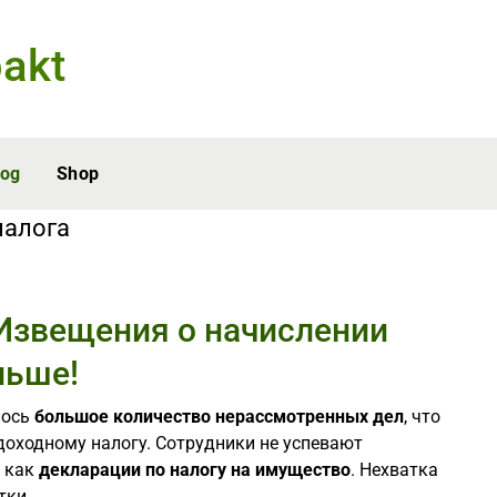
akt
log
Shop
налога
Извещения о начислении
льше!
лось
большое количество нерассмотренных дел
, что
доходному налогу. Сотрудники не успевают
х как
декларации по налогу на имущество
. Нехватка
тки.