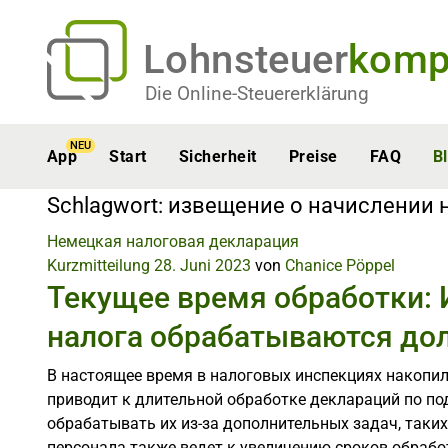
Lohnsteuer
komp
Die Online-Steuererklärung
NEU
App
Start
Sicherheit
Preise
FAQ
B
Schlagwort:
извещение о начислении 
Немецкая налоговая декларация
Kurzmitteilung
28. Juni 2023
von
Chanice Pöppel
Текущее время обработки: 
налога обрабатываются до
В настоящее время в налоговых инспекциях накопи
приводит к длительной обработке деклараций по по
обрабатывать их из-за дополнительных задач, таки
персонала также ведет к увеличению сроков обрабо