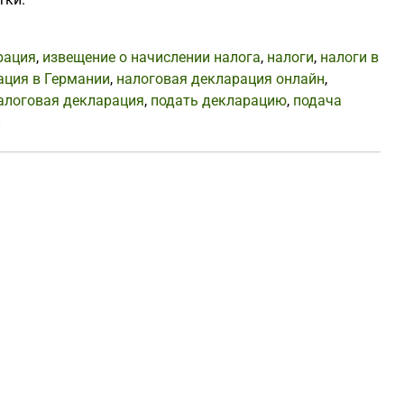
рация
,
извещение о начислении налога
,
налоги
,
налоги в
ация в Германии
,
налоговая декларация онлайн
,
алоговая декларация
,
подать декларацию
,
подача
и