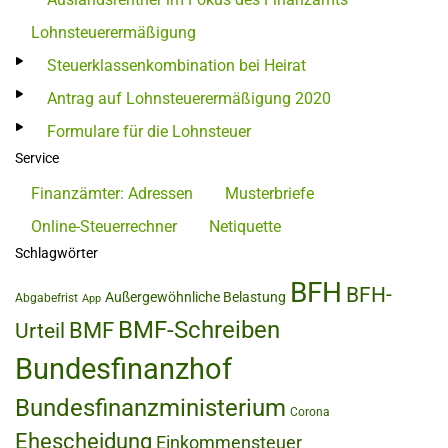
Lohnsteuerermäßigung
Steuerklassenkombination bei Heirat
Antrag auf Lohnsteuerermäßigung 2020
Formulare für die Lohnsteuer
Service
Finanzämter: Adressen
Musterbriefe
Online-Steuerrechner
Netiquette
Schlagwörter
BFH
BFH-
Außergewöhnliche Belastung
Abgabefrist
App
BMF-Schreiben
BMF
Urteil
Bundesfinanzhof
Bundesfinanzministerium
Corona
Ehescheidung
Einkommensteuer