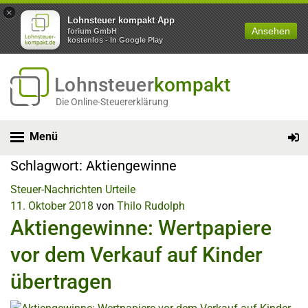
×
Lohnsteuer kompakt App
Ansehen
forium GmbH
kostenlos - In Google Play
Lohnsteuer
kompakt
Die Online-Steuererklärung
Menü
Schlagwort:
Aktiengewinne
Steuer-Nachrichten
Urteile
11. Oktober 2018
von
Thilo Rudolph
Aktiengewinne: Wertpapiere
vor dem Verkauf auf Kinder
übertragen