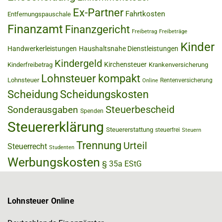
Ex-Partner
Fahrtkosten
Entfernungspauschale
Finanzamt
Finanzgericht
Freibetrag
Freibeträge
Kinder
Handwerkerleistungen
Haushaltsnahe Dienstleistungen
Kindergeld
Kirchensteuer
Kinderfreibetrag
Krankenversicherung
Lohnsteuer kompakt
Lohnsteuer
Rentenversicherung
Online
Scheidung
Scheidungskosten
Steuerbescheid
Sonderausgaben
Spenden
Steuererklärung
Steuererstattung
steuerfrei
Steuern
Trennung
Urteil
Steuerrecht
Studenten
Werbungskosten
§ 35a EStG
Lohnsteuer Online