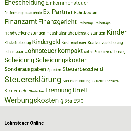
Ehescheidung
Einkommensteuer
Ex-Partner
Fahrtkosten
Entfernungspauschale
Finanzamt
Finanzgericht
Freibetrag
Freibeträge
Kinder
Handwerkerleistungen
Haushaltsnahe Dienstleistungen
Kindergeld
Kirchensteuer
Kinderfreibetrag
Krankenversicherung
Lohnsteuer kompakt
Lohnsteuer
Rentenversicherung
Online
Scheidung
Scheidungskosten
Steuerbescheid
Sonderausgaben
Spenden
Steuererklärung
Steuererstattung
steuerfrei
Steuern
Trennung
Urteil
Steuerrecht
Studenten
Werbungskosten
§ 35a EStG
Lohnsteuer Online