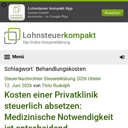
×
Lohnsteuer kompakt App
Ansehen
forium GmbH
kostenlos - In Google Play
Lohnsteuer
kompakt
Die Online-Steuererklärung
Menü
Schlagwort:
Behandlungskosten
Steuer-Nachrichten
Steuererklärung 2026
Urteile
12. Juni 2026
von
Thilo Rudolph
Kosten einer Privatklinik
steuerlich absetzen:
Medizinische Notwendigkeit