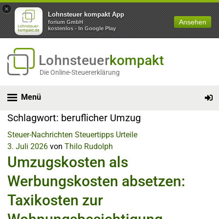
×
Lohnsteuer kompakt App
Ansehen
forium GmbH
kostenlos - In Google Play
Lohnsteuer
kompakt
Die Online-Steuererklärung
Menü
Schlagwort:
beruflicher Umzug
Steuer-Nachrichten
Steuertipps
Urteile
3. Juli 2026
von
Thilo Rudolph
Umzugskosten als
Werbungskosten absetzen:
Taxikosten zur