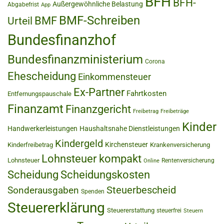
BFH
BFH-
Außergewöhnliche Belastung
Abgabefrist
App
BMF-Schreiben
BMF
Urteil
Bundesfinanzhof
Bundesfinanzministerium
Corona
Ehescheidung
Einkommensteuer
Ex-Partner
Fahrtkosten
Entfernungspauschale
Finanzamt
Finanzgericht
Freibetrag
Freibeträge
Kinder
Handwerkerleistungen
Haushaltsnahe Dienstleistungen
Kindergeld
Kirchensteuer
Kinderfreibetrag
Krankenversicherung
Lohnsteuer kompakt
Lohnsteuer
Rentenversicherung
Online
Scheidung
Scheidungskosten
Steuerbescheid
Sonderausgaben
Spenden
Steuererklärung
Steuererstattung
steuerfrei
Steuern