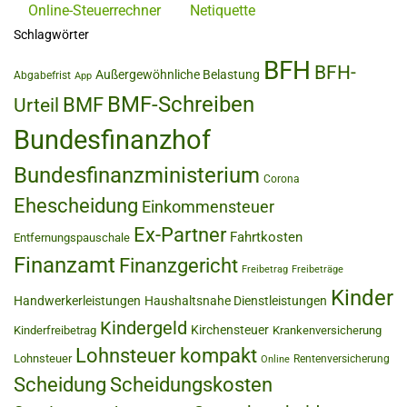
Online-Steuerrechner
Netiquette
Schlagwörter
BFH
BFH-
Außergewöhnliche Belastung
Abgabefrist
App
BMF-Schreiben
BMF
Urteil
Bundesfinanzhof
Bundesfinanzministerium
Corona
Ehescheidung
Einkommensteuer
Ex-Partner
Fahrtkosten
Entfernungspauschale
Finanzamt
Finanzgericht
Freibetrag
Freibeträge
Kinder
Handwerkerleistungen
Haushaltsnahe Dienstleistungen
Kindergeld
Kirchensteuer
Kinderfreibetrag
Krankenversicherung
Lohnsteuer kompakt
Lohnsteuer
Rentenversicherung
Online
Scheidung
Scheidungskosten