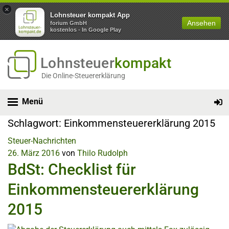
×
Lohnsteuer kompakt App
Ansehen
forium GmbH
kostenlos - In Google Play
Lohnsteuer
kompakt
Die Online-Steuererklärung
Menü
Schlagwort:
Einkommensteuererklärung 2015
Steuer-Nachrichten
26. März 2016
von
Thilo Rudolph
BdSt: Checklist für
Einkommensteuererklärung
2015