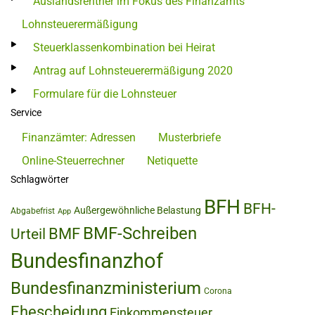
Auslandsrentner im Fokus des Finanzamts
Lohnsteuerermäßigung
Steuerklassenkombination bei Heirat
Antrag auf Lohnsteuerermäßigung 2020
Formulare für die Lohnsteuer
Service
Finanzämter: Adressen
Musterbriefe
Online-Steuerrechner
Netiquette
Schlagwörter
BFH
BFH-
Außergewöhnliche Belastung
Abgabefrist
App
BMF-Schreiben
BMF
Urteil
Bundesfinanzhof
Bundesfinanzministerium
Corona
Ehescheidung
Einkommensteuer