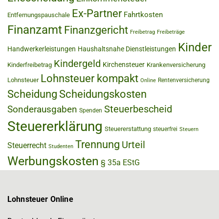
Ex-Partner
Fahrtkosten
Entfernungspauschale
Finanzamt
Finanzgericht
Freibetrag
Freibeträge
Kinder
Handwerkerleistungen
Haushaltsnahe Dienstleistungen
Kindergeld
Kirchensteuer
Kinderfreibetrag
Krankenversicherung
Lohnsteuer kompakt
Lohnsteuer
Rentenversicherung
Online
Scheidung
Scheidungskosten
Steuerbescheid
Sonderausgaben
Spenden
Steuererklärung
Steuererstattung
steuerfrei
Steuern
Trennung
Urteil
Steuerrecht
Studenten
Werbungskosten
§ 35a EStG
Lohnsteuer Online