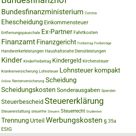
Bundesfinanzhof
Bundesfinanzministerium
Corona
Ehescheidung
Einkommensteuer
Ex-Partner
Fahrtkosten
Entfernungspauschale
Finanzamt
Finanzgericht
Freibetrag
Freibeträge
Handwerkerleistungen
Haushaltsnahe Dienstleistungen
Kinder
Kindergeld
Kirchensteuer
Kinderfreibetrag
Lohnsteuer kompakt
Krankenversicherung
Lohnsteuer
Scheidung
Rentenversicherung
Online
Scheidungskosten
Sonderausgaben
Spenden
Steuererklärung
Steuerbescheid
Steuerrecht
Steuererstattung
steuerfrei
Steuern
Studenten
Werbungskosten
Trennung
Urteil
§ 35a
EStG