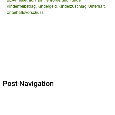
BEA-Freibetrag
,
Familienförderung
,
Kinder
,
Kinderfreibetrag
,
Kindergeld
,
Kinderzuschlag
,
Unterhalt
,
Unterhaltsvorschuss
Post Navigation