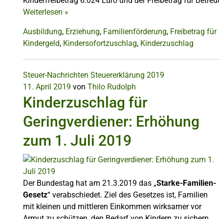
Kinderfreibetrag 6.024 Euro und der Freibetrag für Betre
Weiterlesen
»
Ausbildung
,
Erziehung
,
Familienförderung
,
Freibetrag für
Kindergeld
,
Kindersofortzuschlag
,
Kinderzuschlag
Steuer-Nachrichten
Steuererklärung 2019
11. April 2019
von
Thilo Rudolph
Kinderzuschlag für
Geringverdiener: Erhöhung
zum 1. Juli 2019
Der Bundestag hat am 21.3.2019 das „
Starke-Familien-
Gesetz
“ verabschiedet. Ziel des Gesetzes ist, Familien
mit kleinen und mittleren Einkommen wirksamer vor
Armut zu schützen, den Bedarf von Kindern zu sichern