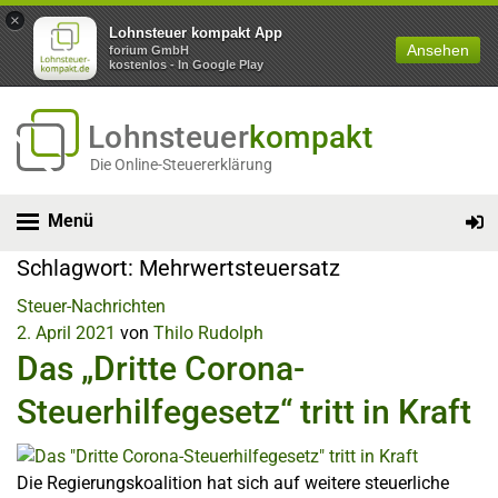
×
Lohnsteuer kompakt App
Ansehen
forium GmbH
kostenlos - In Google Play
Lohnsteuer
kompakt
Die Online-Steuererklärung
Menü
Schlagwort:
Mehrwertsteuersatz
Steuer-Nachrichten
2. April 2021
von
Thilo Rudolph
Das „Dritte Corona-
Steuerhilfegesetz“ tritt in Kraft
Die Regierungskoalition hat sich auf weitere steuerliche