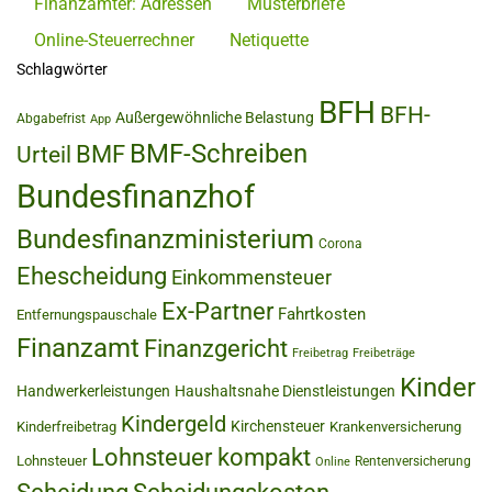
Finanzämter: Adressen
Musterbriefe
Online-Steuerrechner
Netiquette
Schlagwörter
BFH
BFH-
Außergewöhnliche Belastung
Abgabefrist
App
BMF-Schreiben
BMF
Urteil
Bundesfinanzhof
Bundesfinanzministerium
Corona
Ehescheidung
Einkommensteuer
Ex-Partner
Fahrtkosten
Entfernungspauschale
Finanzamt
Finanzgericht
Freibetrag
Freibeträge
Kinder
Handwerkerleistungen
Haushaltsnahe Dienstleistungen
Kindergeld
Kirchensteuer
Kinderfreibetrag
Krankenversicherung
Lohnsteuer kompakt
Lohnsteuer
Rentenversicherung
Online