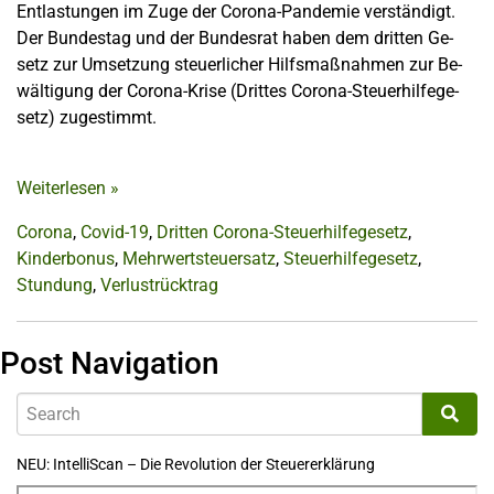
Entlastungen im Zuge der Corona-Pandemie verständigt.
Der Bundestag und der Bundesrat haben dem dritten Ge­
setz zur Um­set­zung steu­er­li­cher Hilfs­maß­nah­men zur Be­
wäl­ti­gung der Co­ro­na-Kri­se (Drit­tes Co­ro­na-Steu­er­hil­fe­ge­
setz) zugestimmt.
Weiterlesen
»
Corona
,
Covid-19
,
Dritten Corona-Steuerhilfegesetz
,
Kinderbonus
,
Mehrwertsteuersatz
,
Steuerhilfegesetz
,
Stundung
,
Verlustrücktrag
Post Navigation
NEU: IntelliScan – Die Revolution der Steuererklärung