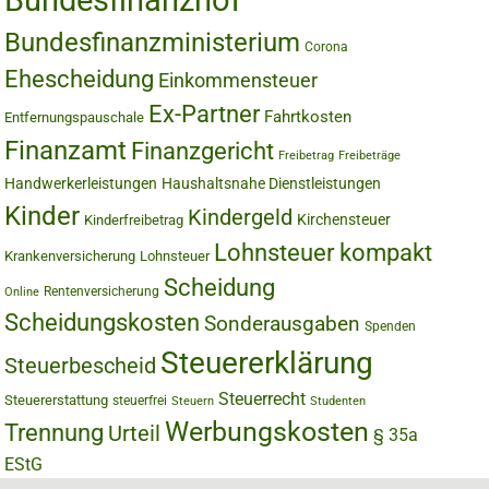
Bundesfinanzhof
Bundesfinanzministerium
Corona
Ehescheidung
Einkommensteuer
Ex-Partner
Fahrtkosten
Entfernungspauschale
Finanzamt
Finanzgericht
Freibetrag
Freibeträge
Handwerkerleistungen
Haushaltsnahe Dienstleistungen
Kinder
Kindergeld
Kirchensteuer
Kinderfreibetrag
Lohnsteuer kompakt
Krankenversicherung
Lohnsteuer
Scheidung
Rentenversicherung
Online
Scheidungskosten
Sonderausgaben
Spenden
Steuererklärung
Steuerbescheid
Steuerrecht
Steuererstattung
steuerfrei
Steuern
Studenten
Werbungskosten
Trennung
Urteil
§ 35a
EStG