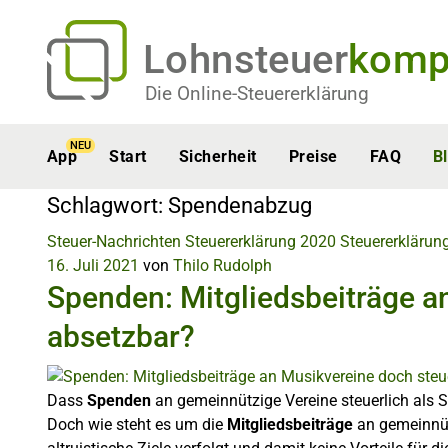
Lohnsteuer
komp
Die Online-Steuererklärung
NEU
App
Start
Sicherheit
Preise
FAQ
B
Schlagwort:
Spendenabzug
Steuer-Nachrichten
Steuererklärung 2020
Steuererklärun
16. Juli 2021
von
Thilo Rudolph
Spenden: Mitgliedsbeiträge a
absetzbar?
Dass
Spenden
an gemeinnützige Vereine steuerlich als 
Doch wie steht es um die
Mitgliedsbeiträge
an gemeinnütz