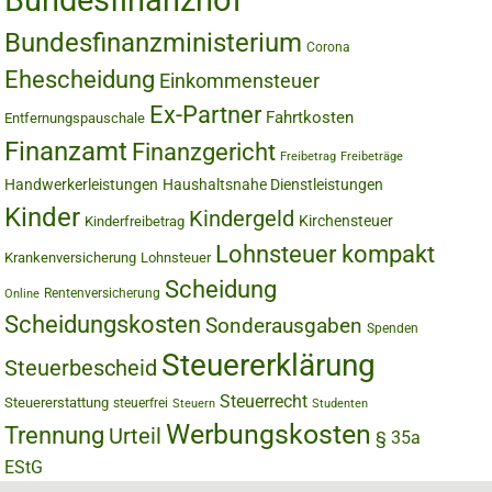
Bundesfinanzhof
Bundesfinanzministerium
Corona
Ehescheidung
Einkommensteuer
Ex-Partner
Fahrtkosten
Entfernungspauschale
Finanzamt
Finanzgericht
Freibetrag
Freibeträge
Handwerkerleistungen
Haushaltsnahe Dienstleistungen
Kinder
Kindergeld
Kirchensteuer
Kinderfreibetrag
Lohnsteuer kompakt
Krankenversicherung
Lohnsteuer
Scheidung
Rentenversicherung
Online
Scheidungskosten
Sonderausgaben
Spenden
Steuererklärung
Steuerbescheid
Steuerrecht
Steuererstattung
steuerfrei
Steuern
Studenten
Werbungskosten
Trennung
Urteil
§ 35a
EStG