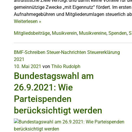
altruistische Ziele verfolgt und damit keine Vorteile für d
gemeinnützige Zwecke „mit Eigennutz“ fördert. Im ersten
Aufnahmegebühren und Mitgliederumlagen steuerlich ab
Weiterlesen
»
Mitgliedsbeiträge
,
Musikverein
,
Musikvereine
,
Spenden
,
S
BMF-Schreiben
Steuer-Nachrichten
Steuererklärung
2021
10. Mai 2021
von
Thilo Rudolph
Bundestagswahl am
26.9.2021: Wie
Parteispenden
berücksichtigt werden