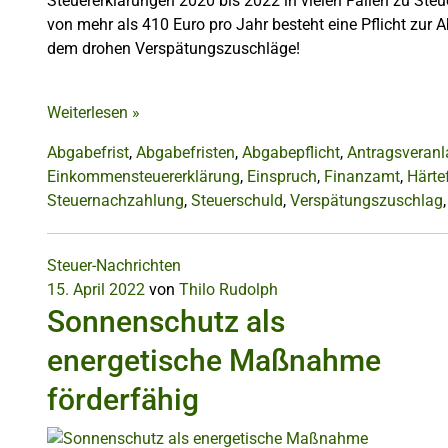
Steuererklärungen 2020 bis 2022 in vielen Fällen zu St
von mehr als 410 Euro pro Jahr besteht eine Pflicht zur
dem drohen Verspätungszuschläge!
Weiterlesen
»
Abgabefrist
,
Abgabefristen
,
Abgabepflicht
,
Antragsveran
Einkommensteuererklärung
,
Einspruch
,
Finanzamt
,
Härtef
Steuernachzahlung
,
Steuerschuld
,
Verspätungszuschlag
Steuer-Nachrichten
15. April 2022
von
Thilo Rudolph
Sonnenschutz als
energetische Maßnahme
förderfähig