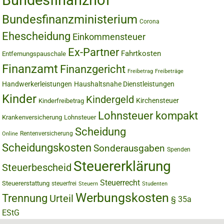
Bundesfinanzhof
Bundesfinanzministerium
Corona
Ehescheidung
Einkommensteuer
Ex-Partner
Fahrtkosten
Entfernungspauschale
Finanzamt
Finanzgericht
Freibetrag
Freibeträge
Handwerkerleistungen
Haushaltsnahe Dienstleistungen
Kinder
Kindergeld
Kirchensteuer
Kinderfreibetrag
Lohnsteuer kompakt
Krankenversicherung
Lohnsteuer
Scheidung
Rentenversicherung
Online
Scheidungskosten
Sonderausgaben
Spenden
Steuererklärung
Steuerbescheid
Steuerrecht
Steuererstattung
steuerfrei
Steuern
Studenten
Werbungskosten
Trennung
Urteil
§ 35a
EStG