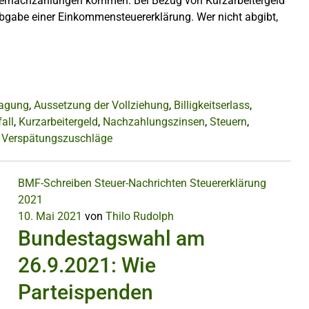
euernachzahlungen kommen. Bei Bezug von Kurzarbeitergeld
 Abgabe einer Einkommensteuererklärung. Wer nicht abgibt,
lagung
,
Aussetzung der Vollziehung
,
Billigkeitserlass
,
all
,
Kurzarbeitergeld
,
Nachzahlungszinsen
,
Steuern
,
,
Verspätungszuschläge
BMF-Schreiben
Steuer-Nachrichten
Steuererklärung
2021
10. Mai 2021
von
Thilo Rudolph
Bundestagswahl am
26.9.2021: Wie
Parteispenden