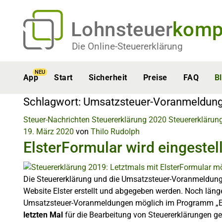
Lohnsteuer
komp
Die Online-Steuererklärung
NEU
App
Start
Sicherheit
Preise
FAQ
B
Schlagwort:
Umsatzsteuer-Voranmeldun
Steuer-Nachrichten
Steuererklärung 2020
Steuererklärun
19. März 2020
von
Thilo Rudolph
ElsterFormular wird eingestell
Die Steuererklärung und die Umsatzsteuer-Voranmeldung 
Website Elster erstellt und abgegeben werden. Noch länger
Umsatzsteuer-Voranmeldungen möglich im Programm „E
letzten Mal
für die Bearbeitung von Steuererklärungen g