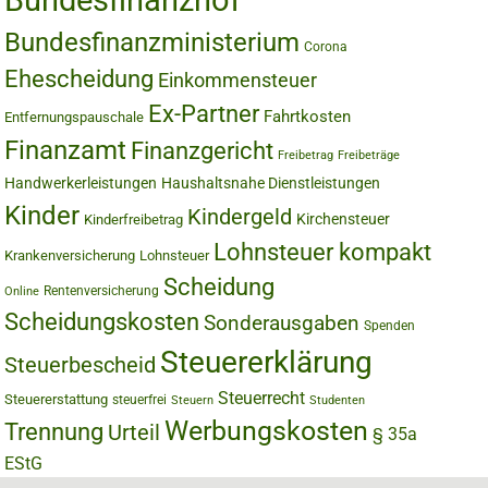
Bundesfinanzhof
Bundesfinanzministerium
Corona
Ehescheidung
Einkommensteuer
Ex-Partner
Fahrtkosten
Entfernungspauschale
Finanzamt
Finanzgericht
Freibetrag
Freibeträge
Handwerkerleistungen
Haushaltsnahe Dienstleistungen
Kinder
Kindergeld
Kirchensteuer
Kinderfreibetrag
Lohnsteuer kompakt
Krankenversicherung
Lohnsteuer
Scheidung
Rentenversicherung
Online
Scheidungskosten
Sonderausgaben
Spenden
Steuererklärung
Steuerbescheid
Steuerrecht
Steuererstattung
steuerfrei
Steuern
Studenten
Werbungskosten
Trennung
Urteil
§ 35a
EStG