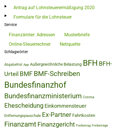
Antrag auf Lohnsteuerermäßigung 2020
Formulare für die Lohnsteuer
Service
Finanzämter: Adressen
Musterbriefe
Online-Steuerrechner
Netiquette
Schlagwörter
BFH
BFH-
Außergewöhnliche Belastung
Abgabefrist
App
BMF-Schreiben
BMF
Urteil
Bundesfinanzhof
Bundesfinanzministerium
Corona
Ehescheidung
Einkommensteuer
Ex-Partner
Fahrtkosten
Entfernungspauschale
Finanzamt
Finanzgericht
Freibetrag
Freibeträge