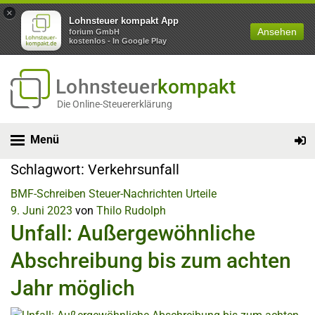
×
Lohnsteuer kompakt App
Ansehen
forium GmbH
kostenlos - In Google Play
Lohnsteuer
kompakt
Die Online-Steuererklärung
Menü
Schlagwort:
Verkehrsunfall
BMF-Schreiben
Steuer-Nachrichten
Urteile
9. Juni 2023
von
Thilo Rudolph
Unfall: Außergewöhnliche
Abschreibung bis zum achten
Jahr möglich