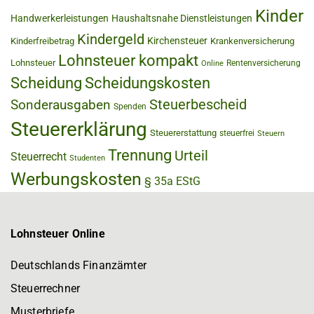
Kinder
Handwerkerleistungen
Haushaltsnahe Dienstleistungen
Kindergeld
Kirchensteuer
Kinderfreibetrag
Krankenversicherung
Lohnsteuer kompakt
Lohnsteuer
Rentenversicherung
Online
Scheidung
Scheidungskosten
Steuerbescheid
Sonderausgaben
Spenden
Steuererklärung
Steuererstattung
steuerfrei
Steuern
Trennung
Urteil
Steuerrecht
Studenten
Werbungskosten
§ 35a EStG
Lohnsteuer Online
Deutschlands Finanzämter
Steuerrechner
Musterbriefe