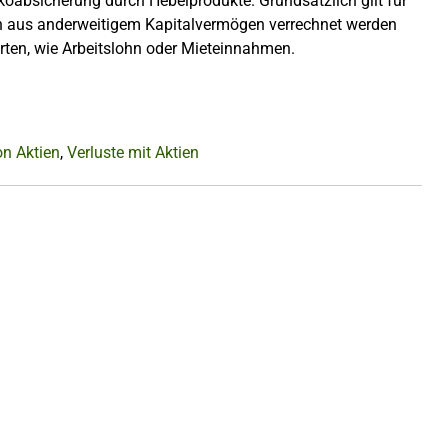
koabsicherung durch Hebelprodukte. Grundsätzlich gilt für
en aus anderweitigem Kapitalvermögen verrechnet werden
rten, wie Arbeitslohn oder Mieteinnahmen.
on Aktien
,
Verluste mit Aktien