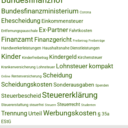
Bundesfinanzhof
Bundesfinanzministerium
Corona
Ehescheidung
Einkommensteuer
Ex-Partner
Fahrtkosten
Entfernungspauschale
Finanzamt
Finanzgericht
Freibetrag
Freibeträge
Handwerkerleistungen
Haushaltsnahe Dienstleistungen
Kinder
Kindergeld
Kirchensteuer
Kinderfreibetrag
Lohnsteuer kompakt
Krankenversicherung
Lohnsteuer
Scheidung
Rentenversicherung
Online
Scheidungskosten
Sonderausgaben
Spenden
Steuererklärung
Steuerbescheid
Steuerrecht
Steuererstattung
steuerfrei
Steuern
Studenten
Werbungskosten
Trennung
Urteil
§ 35a
EStG