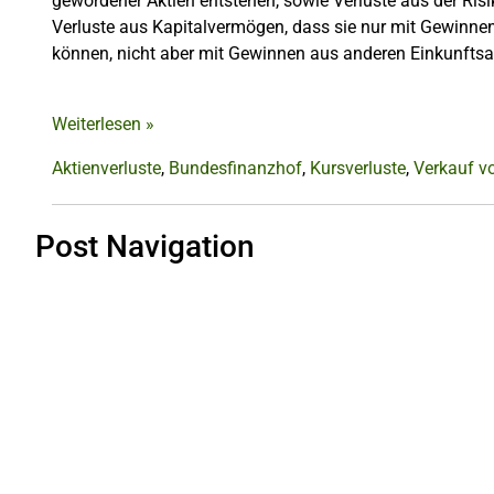
gewordener Aktien entstehen, sowie Verluste aus der Risi
Verluste aus Kapitalvermögen, dass sie nur mit Gewinn
können, nicht aber mit Gewinnen aus anderen Einkunftsa
Weiterlesen
»
Aktienverluste
,
Bundesfinanzhof
,
Kursverluste
,
Verkauf v
Post Navigation