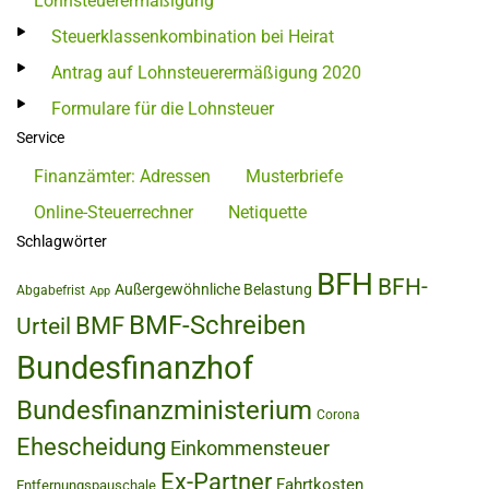
Lohnsteuerermäßigung
Steuerklassenkombination bei Heirat
Antrag auf Lohnsteuerermäßigung 2020
Formulare für die Lohnsteuer
Service
Finanzämter: Adressen
Musterbriefe
Online-Steuerrechner
Netiquette
Schlagwörter
BFH
BFH-
Außergewöhnliche Belastung
Abgabefrist
App
BMF-Schreiben
BMF
Urteil
Bundesfinanzhof
Bundesfinanzministerium
Corona
Ehescheidung
Einkommensteuer
Ex-Partner
Fahrtkosten
Entfernungspauschale