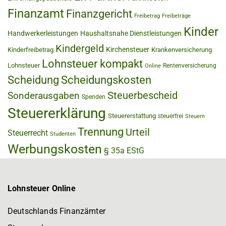
Finanzamt
Finanzgericht
Freibetrag
Freibeträge
Kinder
Handwerkerleistungen
Haushaltsnahe Dienstleistungen
Kindergeld
Kirchensteuer
Kinderfreibetrag
Krankenversicherung
Lohnsteuer kompakt
Lohnsteuer
Rentenversicherung
Online
Scheidung
Scheidungskosten
Steuerbescheid
Sonderausgaben
Spenden
Steuererklärung
Steuererstattung
steuerfrei
Steuern
Trennung
Urteil
Steuerrecht
Studenten
Werbungskosten
§ 35a EStG
Lohnsteuer Online
Deutschlands Finanzämter