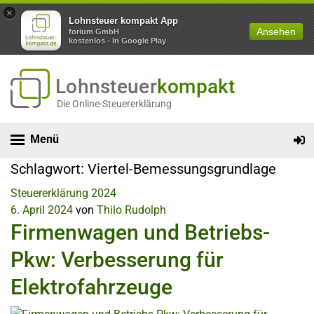
×
Lohnsteuer kompakt App
Ansehen
forium GmbH
kostenlos - In Google Play
Lohnsteuer
kompakt
Die Online-Steuererklärung
Menü
Schlagwort:
Viertel-Bemessungsgrundlage
Steuererklärung 2024
6. April 2024
von
Thilo Rudolph
Firmenwagen und Betriebs-
Pkw: Verbesserung für
Elektrofahrzeuge