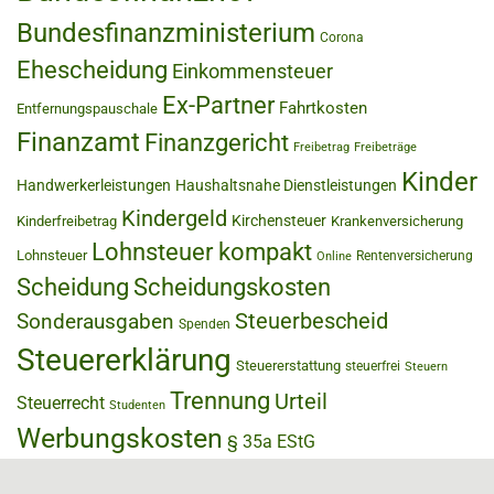
Bundesfinanzministerium
Corona
Ehescheidung
Einkommensteuer
Ex-Partner
Fahrtkosten
Entfernungspauschale
Finanzamt
Finanzgericht
Freibetrag
Freibeträge
Kinder
Handwerkerleistungen
Haushaltsnahe Dienstleistungen
Kindergeld
Kirchensteuer
Kinderfreibetrag
Krankenversicherung
Lohnsteuer kompakt
Lohnsteuer
Rentenversicherung
Online
Scheidung
Scheidungskosten
Steuerbescheid
Sonderausgaben
Spenden
Steuererklärung
Steuererstattung
steuerfrei
Steuern
Trennung
Urteil
Steuerrecht
Studenten
Werbungskosten
§ 35a EStG