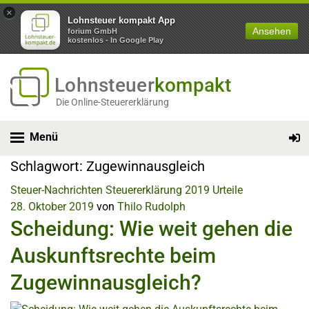
×
Lohnsteuer kompakt App
Ansehen
forium GmbH
kostenlos - In Google Play
Lohnsteuer
kompakt
Die Online-Steuererklärung
Menü
Schlagwort:
Zugewinnausgleich
Steuer-Nachrichten
Steuererklärung 2019
Urteile
28. Oktober 2019
von
Thilo Rudolph
Scheidung: Wie weit gehen die
Auskunftsrechte beim
Zugewinnausgleich?