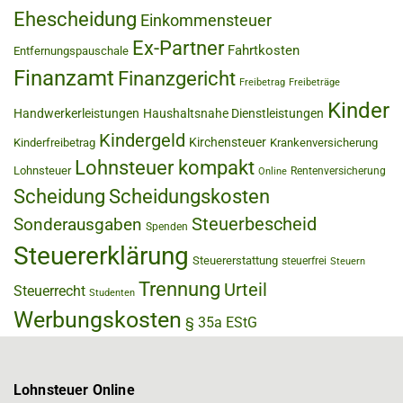
Ehescheidung
Einkommensteuer
Ex-Partner
Fahrtkosten
Entfernungspauschale
Finanzamt
Finanzgericht
Freibetrag
Freibeträge
Kinder
Handwerkerleistungen
Haushaltsnahe Dienstleistungen
Kindergeld
Kirchensteuer
Kinderfreibetrag
Krankenversicherung
Lohnsteuer kompakt
Lohnsteuer
Rentenversicherung
Online
Scheidung
Scheidungskosten
Steuerbescheid
Sonderausgaben
Spenden
Steuererklärung
Steuererstattung
steuerfrei
Steuern
Trennung
Urteil
Steuerrecht
Studenten
Werbungskosten
§ 35a EStG
Lohnsteuer Online