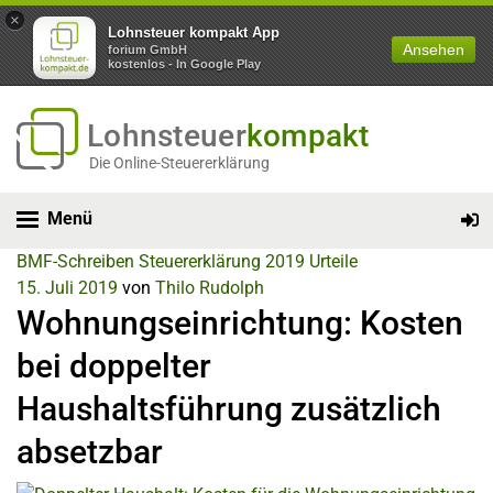
×
Lohnsteuer kompakt App
Ansehen
forium GmbH
kostenlos - In Google Play
Lohnsteuer
kompakt
Die Online-Steuererklärung
Menü
BMF-Schreiben
Steuererklärung 2019
Urteile
15. Juli 2019
von
Thilo Rudolph
Wohnungseinrichtung: Kosten
bei doppelter
Haushaltsführung zusätzlich
absetzbar