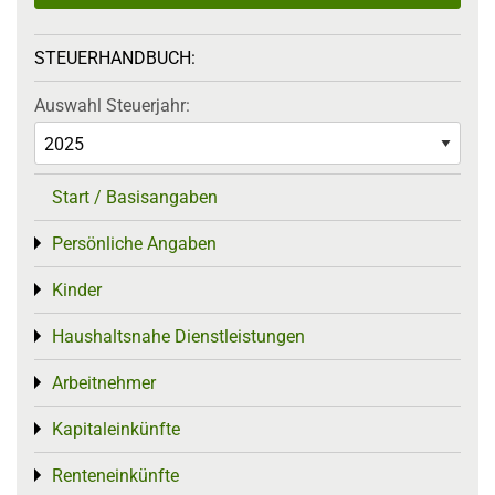
STEUERHANDBUCH:
Auswahl Steuerjahr:
Start / Basisangaben
Persönliche Angaben
Toggle menu
Kinder
Toggle menu
Haushaltsnahe Dienstleistungen
Toggle menu
Arbeitnehmer
Toggle menu
Kapitaleinkünfte
Toggle menu
Renteneinkünfte
Toggle menu