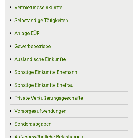
Vermietungseinkünfte
Toggle menu
Selbständige Tätigkeiten
Toggle menu
Anlage EÜR
Toggle menu
Gewerbebetriebe
Toggle menu
Ausländische Einkünfte
Toggle menu
Sonstige Einkünfte Ehemann
Toggle menu
Sonstige Einkünfte Ehefrau
Toggle menu
Private Veräußerungsgeschäfte
Toggle menu
Vorsorgeaufwendungen
Toggle menu
Sonderausgaben
Toggle menu
Außergewöhnliche Belastungen
Toggle menu