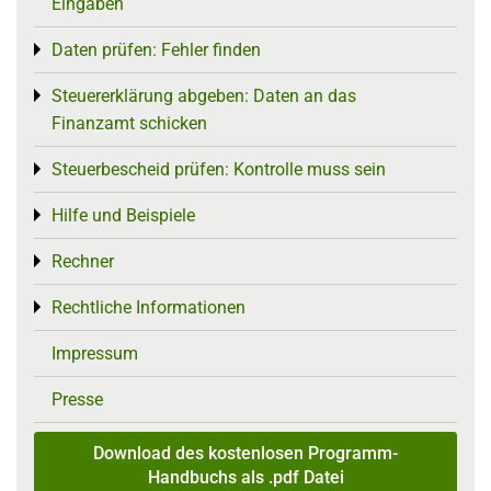
Eingaben
Daten prüfen: Fehler finden
Toggle menu
Steuererklärung abgeben: Daten an das
Toggle menu
Finanzamt schicken
Steuerbescheid prüfen: Kontrolle muss sein
Toggle menu
Hilfe und Beispiele
Toggle menu
Rechner
Toggle menu
Rechtliche Informationen
Toggle menu
Impressum
Presse
Download des kostenlosen Programm-
Handbuchs als .pdf Datei