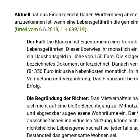
Aktuell
hat das Finanzgericht Baden-Württemberg aber ent
anzuerkennen ist, wenn eine Lebensgefährtin die gemein
(
Urteil vom 6.6.2019, 1 K 699/19
).
Der Fall:
Die Klägerin ist Eigentümerin einer
Immobi
Lebensgefährten. Dieser überwies ihr monatlich ei
ein Haushaltsgeld in Höhe von 150 Euro. Die Kläger
bezeichnetes Dokument unterzeichnet. Danach verm
für 350 Euro inklusive Nebenkosten monatlich. In i
Vermietung und Verpachtung. Das Finanzamt berücks
Erfolg.
Die Begründung der Richter:
Das Mietverhältnis hal
sich nicht auf eine bloße Berechtigung zur Mitnutz
und abgrenzbar zugewiesene Wohnräume ein. Der Vo
ausschließlichen individuellen Nutzung, könne nic
nichteheliche Lebensgemeinschaft sei jedenfalls a
Bestandteil das gemeinsame Wohnen sei.