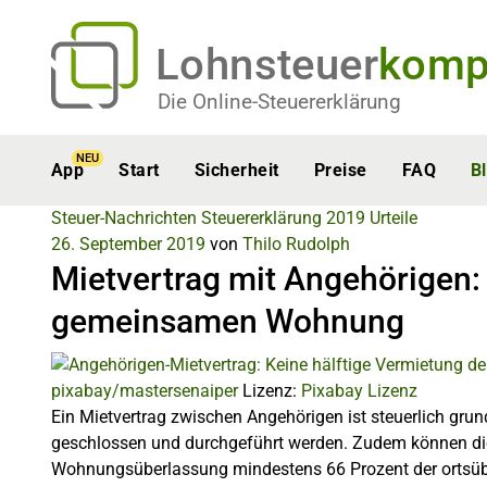
Lohnsteuer
komp
Die Online-Steuererklärung
NEU
App
Start
Sicherheit
Preise
FAQ
B
Steuer-Nachrichten
Steuererklärung 2019
Urteile
26. September 2019
von
Thilo Rudolph
Mietvertrag mit Angehörigen: 
gemeinsamen Wohnung
pixabay/mastersenaiper
Lizenz:
Pixabay Lizenz
Ein Mietvertrag zwischen Angehörigen ist steuerlich grun
geschlossen und durchgeführt werden. Zudem können die
Wohnungsüberlassung mindestens 66 Prozent der ortsübl