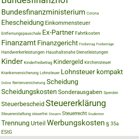
Bundesfinanzhof
Bundesfinanzministerium
Corona
Ehescheidung
Einkommensteuer
Ex-Partner
Fahrtkosten
Entfernungspauschale
Finanzamt
Finanzgericht
Freibetrag
Freibeträge
Handwerkerleistungen
Haushaltsnahe Dienstleistungen
Kinder
Kindergeld
Kirchensteuer
Kinderfreibetrag
Lohnsteuer kompakt
Krankenversicherung
Lohnsteuer
Scheidung
Rentenversicherung
Online
Scheidungskosten
Sonderausgaben
Spenden
Steuererklärung
Steuerbescheid
Steuerrecht
Steuererstattung
steuerfrei
Steuern
Studenten
Werbungskosten
Trennung
Urteil
§ 35a
EStG