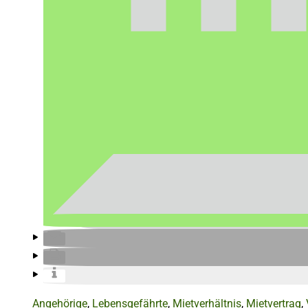
Angehörige
,
Lebensgefährte
,
Mietverhältnis
,
Mietvertrag
,