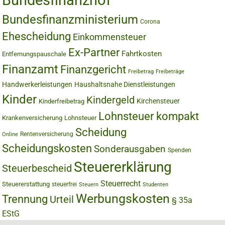
Bundesfinanzhof
Bundesfinanzministerium
Corona
Ehescheidung
Einkommensteuer
Ex-Partner
Fahrtkosten
Entfernungspauschale
Finanzamt
Finanzgericht
Freibetrag
Freibeträge
Handwerkerleistungen
Haushaltsnahe Dienstleistungen
Kinder
Kindergeld
Kirchensteuer
Kinderfreibetrag
Lohnsteuer kompakt
Krankenversicherung
Lohnsteuer
Scheidung
Rentenversicherung
Online
Scheidungskosten
Sonderausgaben
Spenden
Steuererklärung
Steuerbescheid
Steuerrecht
Steuererstattung
steuerfrei
Steuern
Studenten
Werbungskosten
Trennung
Urteil
§ 35a
EStG