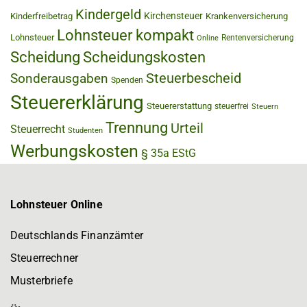
Kindergeld
Kirchensteuer
Kinderfreibetrag
Krankenversicherung
Lohnsteuer kompakt
Lohnsteuer
Rentenversicherung
Online
Scheidung
Scheidungskosten
Steuerbescheid
Sonderausgaben
Spenden
Steuererklärung
Steuererstattung
steuerfrei
Steuern
Trennung
Urteil
Steuerrecht
Studenten
Werbungskosten
§ 35a EStG
Lohnsteuer Online
Deutschlands Finanzämter
Steuerrechner
Musterbriefe