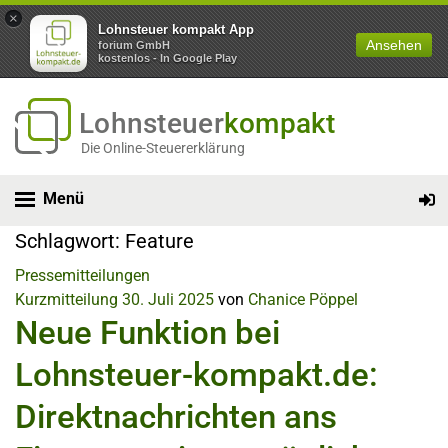
×
Lohnsteuer kompakt App
Ansehen
forium GmbH
kostenlos - In Google Play
Lohnsteuer
kompakt
Die Online-Steuererklärung
Menü
Schlagwort:
Feature
Pressemitteilungen
Kurzmitteilung
30. Juli 2025
von
Chanice Pöppel
Neue Funktion bei
Lohnsteuer-kompakt.de:
Direktnachrichten ans