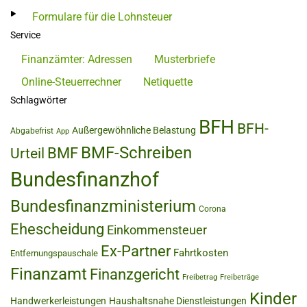
Formulare für die Lohnsteuer
Service
Finanzämter: Adressen
Musterbriefe
Online-Steuerrechner
Netiquette
Schlagwörter
BFH
BFH-
Außergewöhnliche Belastung
Abgabefrist
App
BMF-Schreiben
BMF
Urteil
Bundesfinanzhof
Bundesfinanzministerium
Corona
Ehescheidung
Einkommensteuer
Ex-Partner
Fahrtkosten
Entfernungspauschale
Finanzamt
Finanzgericht
Freibetrag
Freibeträge
Kinder
Handwerkerleistungen
Haushaltsnahe Dienstleistungen