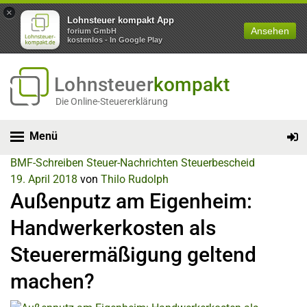
×
Lohnsteuer kompakt App
Ansehen
forium GmbH
kostenlos - In Google Play
Lohnsteuer
kompakt
Die Online-Steuererklärung
Menü
BMF-Schreiben
Steuer-Nachrichten
Steuerbescheid
19. April 2018
von
Thilo Rudolph
Außenputz am Eigenheim:
Handwerkerkosten als
Steuerermäßigung geltend
machen?