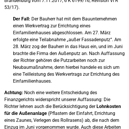
Brandenburg vom 7.11.2017, 6 K 6199/16, Revision VI R
53/17).
Der Fall:
Der Bauherr hat mit dem Bauunternehmen
einen Werkvertrag zur Errichtung eines
Einfamilienhauses abgeschlossen. Am 27. März
erfolgte eine Teilabnahme „außer Fassadenputz“. Am
28. März zog der Bauherr in das Haus ein, und im Juni
brachte die Firma den Außenputz an. Nach Auffassung
der Richter gehören die Putzarbeiten noch zur
Neubaumaßnahme, denn hierbei handele es sich um
eine Teilleistung des Werkvertrags zur Errichtung des
Einfamilienhauses.
Achtung:
Noch eine weitere Entscheidung des
Finanzgerichts widerspricht unserer Auffassung: Die
Richter lehnen auch die Berücksichtigung der
Lohnkosten
für die Außenanlage
(Pflastern der Einfahrt, Errichtung
eines Zaunes, Verlegen des Rollrasens) ab, die nach dem
Einzug im Juni vorgenommen wurde. Auch diese Arbeiten