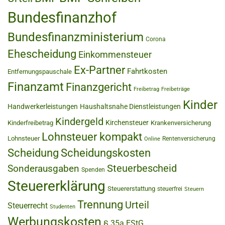
Bundesfinanzhof
Bundesfinanzministerium
Corona
Ehescheidung
Einkommensteuer
Ex-Partner
Fahrtkosten
Entfernungspauschale
Finanzamt
Finanzgericht
Freibetrag
Freibeträge
Kinder
Handwerkerleistungen
Haushaltsnahe Dienstleistungen
Kindergeld
Kirchensteuer
Kinderfreibetrag
Krankenversicherung
Lohnsteuer kompakt
Lohnsteuer
Rentenversicherung
Online
Scheidung
Scheidungskosten
Steuerbescheid
Sonderausgaben
Spenden
Steuererklärung
Steuererstattung
steuerfrei
Steuern
Trennung
Urteil
Steuerrecht
Studenten
Werbungskosten
§ 35a EStG